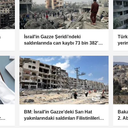
a
İsrail'in Gazze Şeridi’ndeki
Türk
saldırılarında can kaybı 73 bin 382'ye
yeri
yükseldi
paket
BM: İsrail'in Gazze'deki Sarı Hat
Baka
z
yakınlarındaki saldırıları Filistinlilerin
2. A
yaşamını sekteye uğratıyor