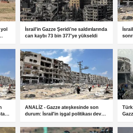
 yol
İsrail'in Gazze Şeridi’ne saldırılarında
İsrai
can kaybı 73 bin 377'ye yükseldi
sonr
için 
n
ANALİZ - Gazze ateşkesinde son
Türki
talar
durum: İsrail'in işgal politikası devam
Gazze
ediyor