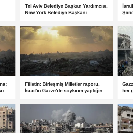
Tel Aviv Belediye Başkan Yardımcısı,
İsra
New York Belediye Başkanı
Şerid
Mamdani'yi ringe davet etti
talim
şma;
Filistin: Birleşmiş Milletler raporu,
Gazz
 son
İsrail’in Gazze'de soykırım yaptığına
her 
dair delilleri destekliyor
kayb