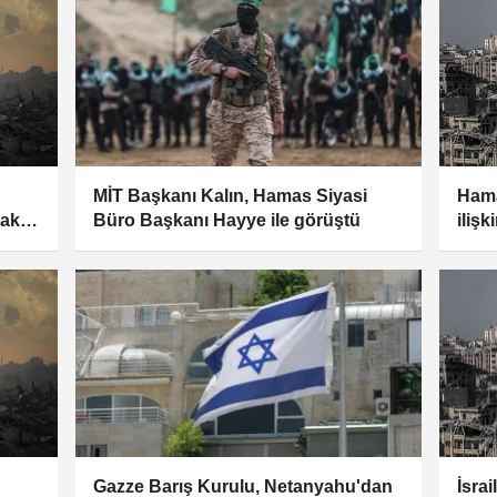
MİT Başkanı Kalın, Hamas Siyasi
Hama
aki
Büro Başkanı Hayye ile görüştü
iliş
Kuru
Gazze Barış Kurulu, Netanyahu'dan
İsrai