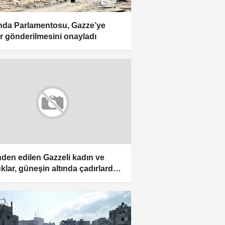
da Parlamentosu, Gazze’ye
r gönderilmesini onayladı
nden edilen Gazzeli kadın ve
klar, güneşin altında çadırlarda
ma suyla hayatı döndürmeye
ıyor