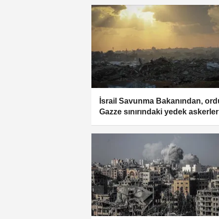
İsrail Savunma Bakanından, or
Gazze sınırındaki yedek askerler
sayısının azaltılmaması talimatı