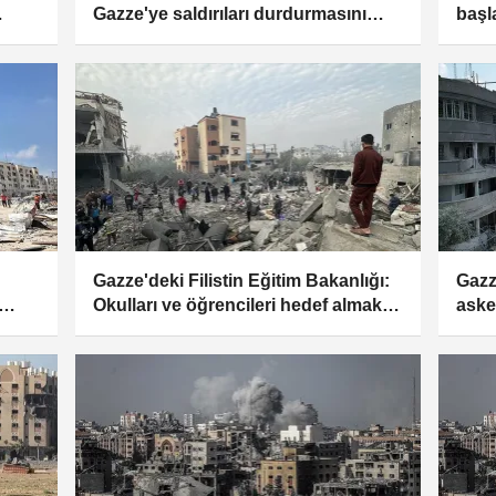
Gazze'ye saldırıları durdurmasını
başl
istedi
aske
mily
Gazze'deki Filistin Eğitim Bakanlığı:
Gazz
Okulları ve öğrencileri hedef almak
aske
savaş suçu
eline