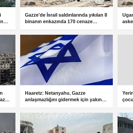
i
Gazze'de İsrail saldırılarında yıkılan 8
Ugan
in
binanın enkazında 170 cenaze
aske
rildi
olduğu değerlendiriliyor
ın
Haaretz: Netanyahu, Gazze
Yeri
azla
anlaşmazlığını gidermek için yakın
çocu
 aldı
kurmayını ABD'ye gönderdi
taşı
çalış