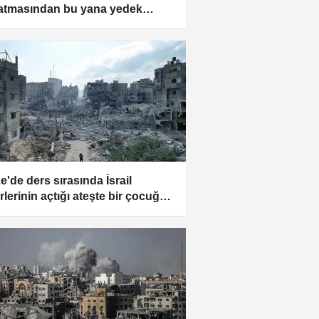
atmasından bu yana yedek
rlere harcadığı meblağ 32,7
ar dolara ulaştı
e'de ders sırasında İsrail
rlerinin açtığı ateşte bir çocuğun
 mermi isabet etti