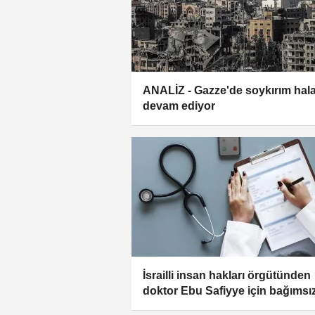
ANALİZ - Gazze'de soykırım hal
devam ediyor
İsrailli insan hakları örgütünden
doktor Ebu Safiyye için bağımsı
sağlık muayenesi talebi