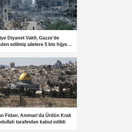
iye Diyanet Vakfı, Gazze'de
nden edilmiş ailelere 5 bin hijyen
i dağıttı
n Fidan, Amman'da Ürdün Kralı
bdullah tarafından kabul edildi