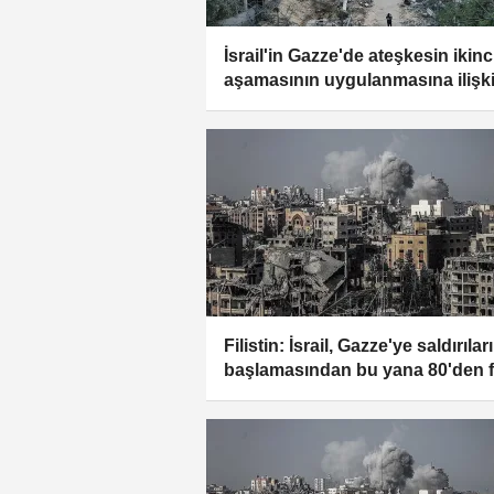
İsrail'in Gazze'de ateşkesin ikinc
aşamasının uygulanmasına ilişk
yeni yol haritasını reddettiği bildi
Filistin: İsrail, Gazze'ye saldırılar
başlamasından bu yana 80'den f
eski tutukluyu yeniden gözaltına