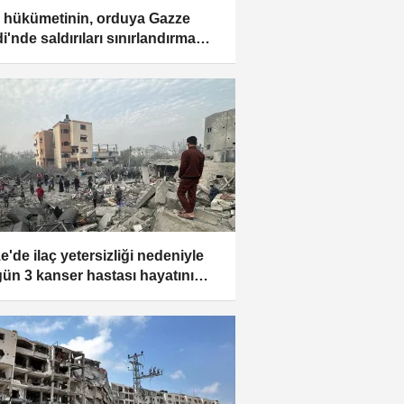
il hükümetinin, orduya Gazze
i'nde saldırıları sınırlandırma
atı verdiği ileri sürüldü
e'de ilaç yetersizliği nedeniyle
gün 3 kanser hastası hayatını
ediyor