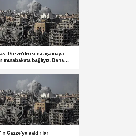
s: Gazze’de ikinci aşamaya
kin mutabakata bağlıyız, Barış
lu’nun resmi yanıtını bekliyoruz
l'in Gazze'ye saldırılar