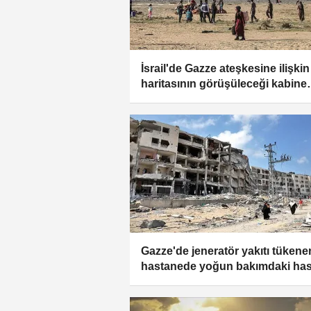
İsrail'de Gazze ateşkesine ilişkin
haritasının görüşüleceği kabine
toplantısı iptal edildi
Gazze'de jeneratör yakıtı tükene
hastanede yoğun bakımdaki has
ve kuvözdeki bebeklerin hayatı
tehlikede