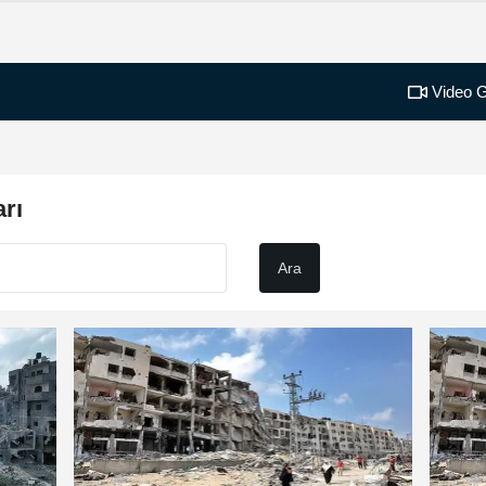
Video G
rı