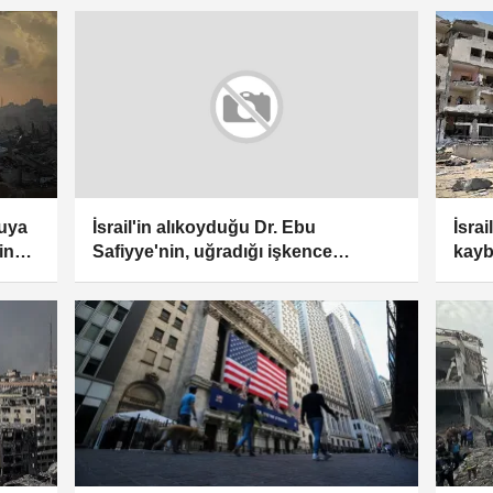
duya
İsrai
İsrail'in alıkoyduğu Dr. Ebu
in
kaybı
Safiyye'nin, uğradığı işkence
nedeniyle kaburgalarının kırıldığı
bildirildi