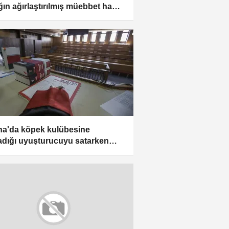
ğın ağırlaştırılmış müebbet hapsi
ndi
a'da köpek kulübesine
adığı uyuşturucuyu satarken
lanan sanığa dava