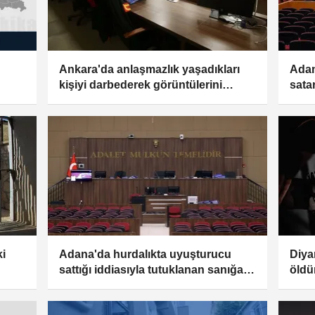
Ankara'da anlaşmazlık yaşadıkları
Adan
kişiyi darbederek görüntülerini
sata
kayda alan 4 sanığa dava
açıld
i
Adana'da hurdalıkta uyuşturucu
Diya
sattığı iddiasıyla tutuklanan sanığa
öldü
emi
dava açıldı
için