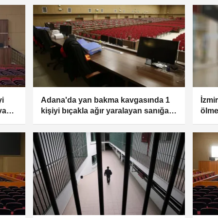
yi
Adana'da yan bakma kavgasında 1
İzmi
va
kişiyi bıçakla ağır yaralayan sanığa
ölme
dava açıldı
sanı