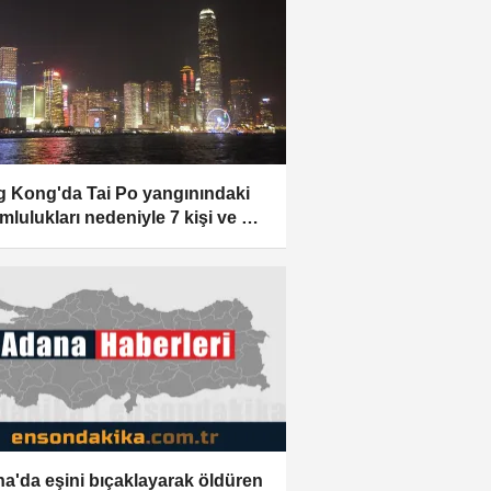
 Kong'da Tai Po yangınındaki
mlulukları nedeniyle 7 kişi ve 2
et suçlandı
a'da eşini bıçaklayarak öldüren