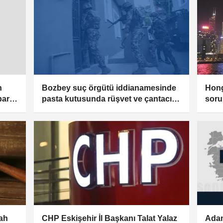
Bozbey suç örgütü iddianamesinde
Hong
n
pasta kutusunda rüşvet ve çantacı
soru
para
iddiaları
şirk
kah
CHP Eskişehir İl Başkanı Talat Yalaz
Adan