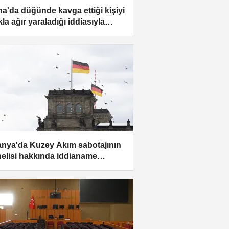
a'da düğünde kavga ettiği kişiyi
la ağır yaraladığı iddiasıyla
klanan sanığa dava
nya'da Kuzey Akım sabotajının
elisi hakkında iddianame
landığı ileri sürüldü