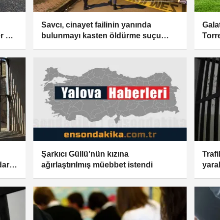
Savcı, cinayet failinin yanında
Gala
r ele
bulunmayı kasten öldürme suçu
Torr
kapsamında değerlendirdi
şüph
düze
Şarkıcı Güllü'nün kızına
Trafi
dar
ağırlaştırılmış müebbet istendi
yara
15'er