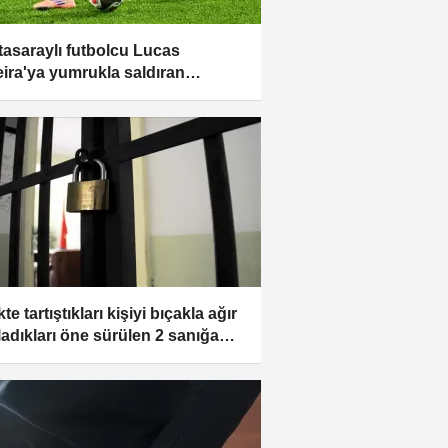
tasaraylı futbolcu Lucas
eira'ya yumrukla saldıran
eli hakkında iddianame
nlendi
kte tartıştıkları kişiyi bıçakla ağır
ladıkları öne sürülen 2 sanığa
 hapis talebi