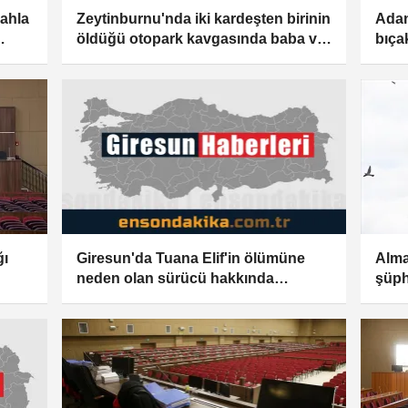
lahla
Zeytinburnu'nda iki kardeşten birinin
Adan
öldüğü otopark kavgasında baba ve
bıçak
oğluna müebbet hapis istemi
tutu
ğı
Giresun'da Tuana Elif'in ölümüne
Alma
neden olan sürücü hakkında
şüph
iddianame
hazır