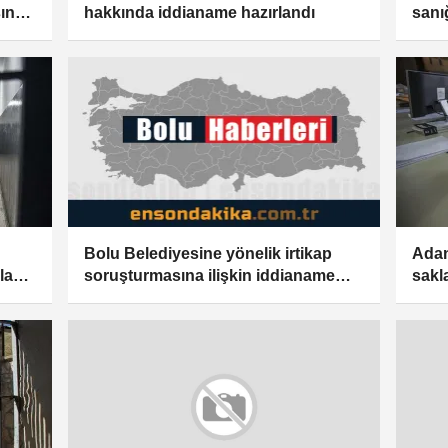
sına
hakkında iddianame hazırlandı
sanı
iste
Bolu Belediyesine yönelik irtikap
Adan
la
soruşturmasına ilişkin iddianame
sakl
kabul edildi
yaka