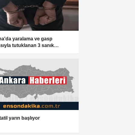
a'da yaralama ve gasp
asıyla tutuklanan 3 sanık
ında dava açıldı
tatil yarın başlıyor