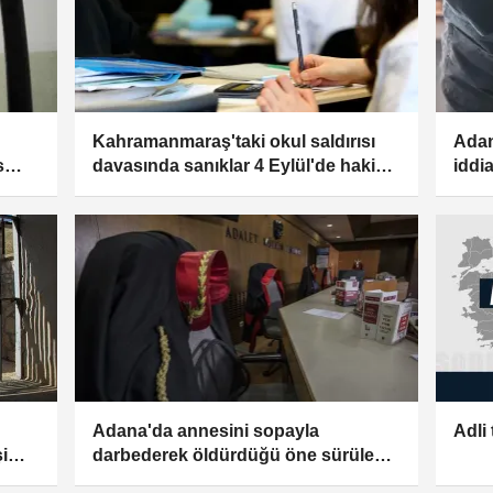
Kahramanmaraş'taki okul saldırısı
Adan
s
davasında sanıklar 4 Eylül'de hakim
iddi
karşısına çıkacak
hakk
Adana'da annesini sopayla
Adli 
i
darbederek öldürdüğü öne sürülen
sanığa dava açıldı