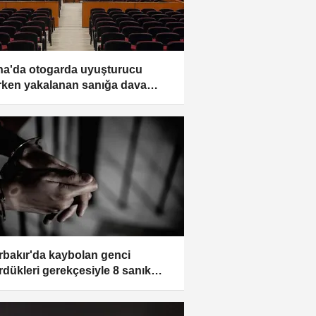
a'da otogarda uyuşturucu
rken yakalanan sanığa dava
ı
rbakır'da kaybolan genci
rdükleri gerekçesiyle 8 sanık
 ağırlaştırılmış müebbet istemi