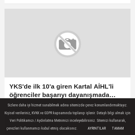
gözaltına alındı
YKS'de ilk 10'a giren Kartal AİHL'li
öğrenciler başarıyı dayanışmada
buldu
Sizlere daha iyi hizmet sunabilmek adına sitemizde çerez konumlandırmaktayız.
Kişisel verileriniz, KVKK ve GDPR kapsamında toplanıp işlenir. Detaylı bilgi almak için
Veri Politikamızı / Aydınlatma Metnimizi inceleyebilirsiniz. Sitemizi kullanarak,
çerezleri kullanmamızı kabul etmiş olacaksınız.
AYRINTILAR
TAMAM