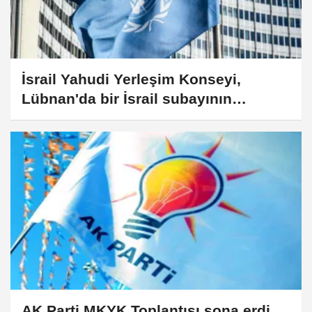
İsrail Yahudi Yerleşim Konseyi,
Lübnan'da bir İsrail subayının
öldüğünü duyurdu
AK Parti MKYK Toplantısı sona erdi