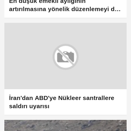
En düşük emekli aylığının
artırılmasına yönelik düzenlemeyi de
içeren kanun teklifi TBMM Genel
Kurulunda
İran'dan ABD'ye Nükleer santrallere
saldırı uyarısı