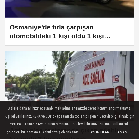
Osmaniye'de tırla çarpışan
otomobildeki 1 kişi öldü 1 kişi
yaralandı
Sizlere daha iyi hizmet sunabilmek adına sitemizde çerez konumlandırmaktayız.
Kişisel verileriniz, KVKK ve GDPR kapsamında toplanıp işlenir. Detaylı bilgi almak için
Veri Politikamızı / Aydınlatma Metnimizi inceleyebilirsiniz. Sitemizi kullanarak,
Antalya'da restoranda çıkan silahlı
çerezleri kullanmamızı kabul etmiş olacaksınız.
AYRINTILAR
TAMAM
kavgada 3 kişi yaralandı