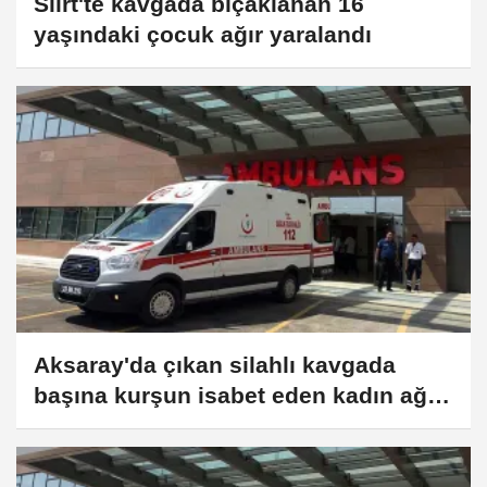
Siirt'te kavgada bıçaklanan 16
yaşındaki çocuk ağır yaralandı
Aksaray'da çıkan silahlı kavgada
başına kurşun isabet eden kadın ağır
yaralandı