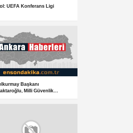
ol: UEFA Konferans Ligi
lkurmay Başkanı
aktaroğlu, Milli Güvenlik
eransları kapsamında
nlenen programa katıldı