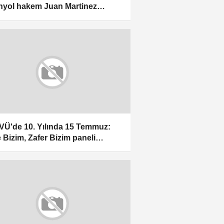
nyol hakem Juan Martinez
era düdük çalacak
Ü'de 10. Yılında 15 Temmuz:
e Bizim, Zafer Bizim paneli
ldı