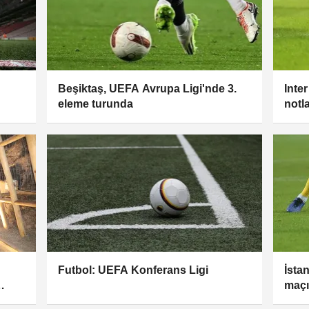
Beşiktaş, UEFA Avrupa Ligi'nde 3.
Inte
eleme turunda
notl
Futbol: UEFA Konferans Ligi
İsta
maçı