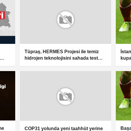
İsta
Tüpraş, HERMES Projesi ile temiz
kupa
hidrojen teknolojisini sahada test
edecek
me
Başa
COP31 yolunda yeni taahhüt yerine