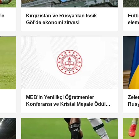
me
Kırgızistan ve Rusya’dan Issık
Futb
Göl’de ekonomi zirvesi
elem
MEB'in Yenilikçi Öğretmenler
Zelen
Konferansı ve Kristal Meşale Ödül
Rusy
Programı başvuruları başlıyor
zorl