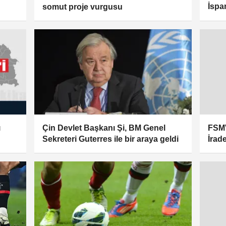
İspa
somut proje vurgusu
Munu
ı
Çin Devlet Başkanı Şi, BM Genel
FSMV
Sekreteri Guterres ile bir araya geldi
İrad
yapı