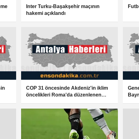
leme
Inter Turku-Başakşehir maçının
Futb
hakemi açıklandı
in
COP 31 öncesinde Akdeniz'in iklim
Gene
öncelikleri Roma'da düzenlenen
Bayr
panelde ele alındı
Konf
düze