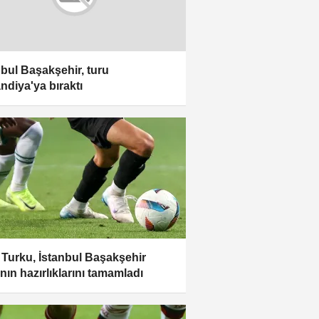
nbul Başakşehir, turu
andiya'ya bıraktı
r Turku, İstanbul Başakşehir
nın hazırlıklarını tamamladı