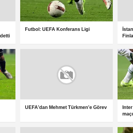
Futbol: ⁠UEFA Konferans Ligi
İsta
detti
Finl
Inte
UEFA'dan Mehmet Türkmen'e Görev
maçı