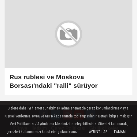
Rus rublesi ve Moskova
Borsası'ndaki "ralli" sürüyor
Sizlere daha iyi hizmet sunabilmek adına sitemizde çerez konumlandırmaktayız.
Kişisel verileriniz, KVKK ve GDPR kapsamında toplanıp işlenir. Detaylı bilgi almak için
Veri Politikamızı / Aydınlatma Metnimizi inceleyebilirsiniz. Sitemizi kullanarak,
Künye
İletişim
Çerez Politikası
Gizlilik İlkeleri
çerezleri kullanmamızı kabul etmiş olacaksınız.
AYRINTILAR
TAMAM