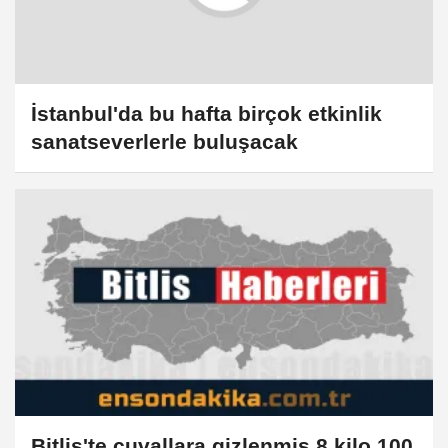
İstanbul'da bu hafta birçok etkinlik
sanatseverlerle buluşacak
Bitlis'te çuvallara gizlenmiş 8 kilo 100