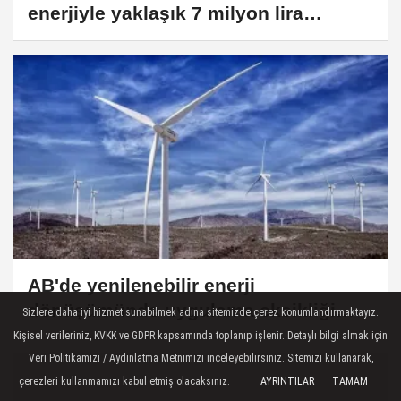
enerjiyle yaklaşık 7 milyon lira
tasarruf sağlandı
AB'de yenilenebilir enerji
dönüşümünde uygulama eksikliği
Sizlere daha iyi hizmet sunabilmek adına sitemizde çerez konumlandırmaktayız.
öne çıkıyor
Kişisel verileriniz, KVKK ve GDPR kapsamında toplanıp işlenir. Detaylı bilgi almak için
Veri Politikamızı / Aydınlatma Metnimizi inceleyebilirsiniz. Sitemizi kullanarak,
çerezleri kullanmamızı kabul etmiş olacaksınız.
AYRINTILAR
TAMAM