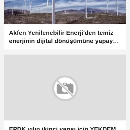
Akfen Yenilenebilir Enerji'den temiz
enerjinin dijital dönüşümüne yapay
zeka desteği
EPDK yılın ikinci yarısı için YEKDEM