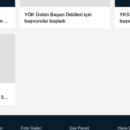
YKS'
YÖK Üstün Başarı Ödülleri için
en de
baş
başvurular başladı
 53'e
er
Foto Galeri
Üye Paneli
Hava 