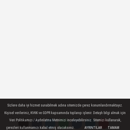
Sizlere daha iyi hizmet sunabilmek adına sitemizde çerez konumlandırmaktayız.
Kişisel verileriniz, KVKK ve GDPR kapsamında toplanıp işlenir. Detaylı bilgi almak için
Veri Politikamızı / Aydınlatma Metnimizi inceleyebilirsiniz. Sitemizi kullanarak,
çerezleri kullanmamızı kabul etmiş olacaksınız.
AYRINTILAR
TAMAM