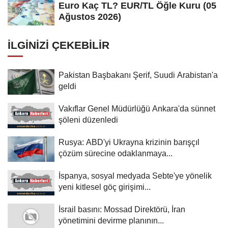
Euro Kaç TL? EUR/TL Öğle Kuru (05
Ağustos 2026)
İLGINIZI ÇEKEBILIR
Pakistan Başbakanı Şerif, Suudi Arabistan'a
geldi
Vakıflar Genel Müdürlüğü Ankara'da sünnet
şöleni düzenledi
Rusya: ABD'yi Ukrayna krizinin barışçıl
çözüm sürecine odaklanmaya...
İspanya, sosyal medyada Sebte'ye yönelik
yeni kitlesel göç girişimi...
İsrail basını: Mossad Direktörü, İran
yönetimini devirme planının...