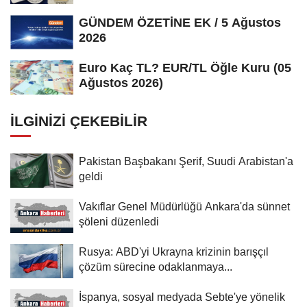
Ağustos...
GÜNDEM ÖZETİNE EK / 5 Ağustos
2026
Euro Kaç TL? EUR/TL Öğle Kuru (05
Ağustos 2026)
İLGINIZI ÇEKEBILIR
Pakistan Başbakanı Şerif, Suudi Arabistan'a
geldi
Vakıflar Genel Müdürlüğü Ankara'da sünnet
şöleni düzenledi
Rusya: ABD'yi Ukrayna krizinin barışçıl
çözüm sürecine odaklanmaya...
İspanya, sosyal medyada Sebte'ye yönelik