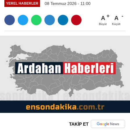
08 Temmuz 2026 - 11:00
YEREL HABERLER
A
A
Büyüt
Küçült
TAKİP ET