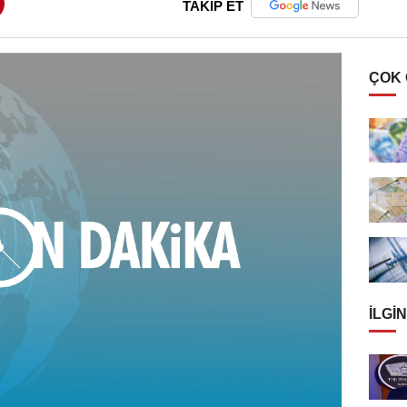
TAKİP ET
ÇOK
İLGIN