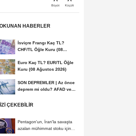
Büyüt
Küçült
 OKUNAN HABERLER
İsviçre Frangı Kaç TL?
CHF/TL Öğle Kuru (08
Ağustos 2026)
Euro Kaç TL? EUR/TL Öğle
Kuru (08 Ağustos 2026)
SON DEPREMLER | Az önce
deprem mi oldu? AFAD ve
Kandilli Rasathanesi...
IZI ÇEKEBILIR
Pentagon'un, İran'la savaşta
azalan mühimmat stoku için
savunma şirketlerinden...