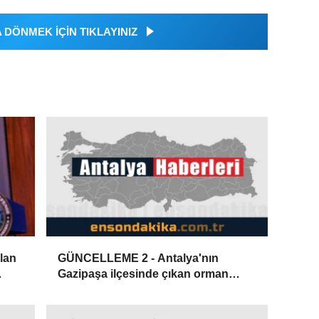
DÖNMEK İÇİN TIKLAYINIZ
alan
GÜNCELLEME 2 - Antalya'nın
Gazipaşa ilçesinde çıkan orman
diği
yangını kontrol altına alındı