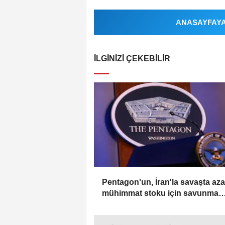
ANASAYFAYA 
İLGINIZI ÇEKEBILIR
Pentagon'un, İran'la savaşta az
mühimmat stoku için savunma
şirketlerinden hızlanmalarını iste
bildirildi