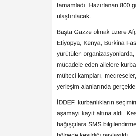
tamamladı. Hazırlanan 800 g
ulaştırılacak.
Başta Gazze olmak üzere Afg
Etiyopya, Kenya, Burkina Faso
yürütülen organizasyonlarda, s
mücadele eden ailelere kurban 
mülteci kampları, medreseler,
yerleşim alanlarında gerçekleşt
İDDEF, kurbanlıkların seçimi
aşamayı kayıt altına aldı. Ke
bağışçılara SMS bilgilendirme
bölgede kesildiği paylaşıldı.