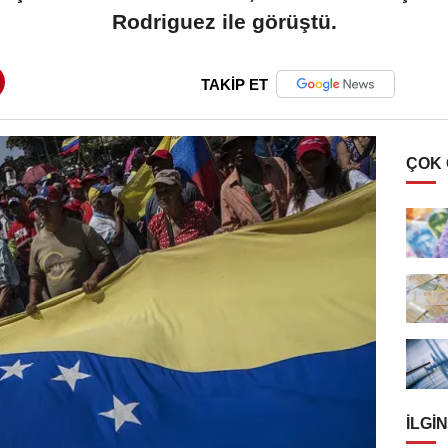
Rodriguez ile görüştü.
TAKİP ET
ÇOK
İLGIN