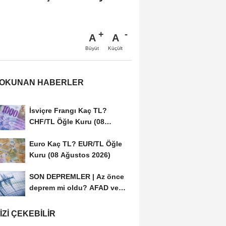
A
A
Büyüt
Küçült
 OKUNAN HABERLER
İsviçre Frangı Kaç TL?
CHF/TL Öğle Kuru (08
Ağustos 2026)
Euro Kaç TL? EUR/TL Öğle
Kuru (08 Ağustos 2026)
SON DEPREMLER | Az önce
deprem mi oldu? AFAD ve
Kandilli Rasathanesi...
IZI ÇEKEBILIR