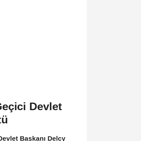
eçici Devlet
tü
Devlet Başkanı Delcy