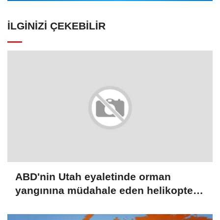
İLGINIZI ÇEKEBILIR
ABD'nin Utah eyaletinde orman
yangınına müdahale eden helikopter
düştü