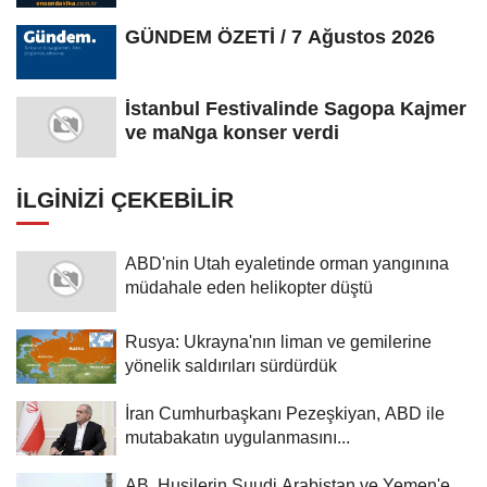
Farkındalık...
GÜNDEM ÖZETİ / 7 Ağustos 2026
İstanbul Festivalinde Sagopa Kajmer
ve maNga konser verdi
İLGINIZI ÇEKEBILIR
ABD'nin Utah eyaletinde orman yangınına
müdahale eden helikopter düştü
Rusya: Ukrayna'nın liman ve gemilerine
yönelik saldırıları sürdürdük
İran Cumhurbaşkanı Pezeşkiyan, ABD ile
mutabakatın uygulanmasını...
AB, Husilerin Suudi Arabistan ve Yemen'e