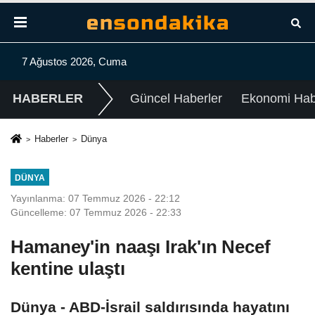
7 Ağustos 2026, Cuma
HABERLER
Güncel Haberler
Ekonomi Habe
Haberler
Dünya
DÜNYA
Yayınlanma: 07 Temmuz 2026 - 22:12
Güncelleme: 07 Temmuz 2026 - 22:33
Hamaney'in naaşı Irak'ın Necef
kentine ulaştı
Dünya - ABD-İsrail saldırısında hayatını