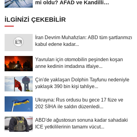
mi oldu? AFAD ve Kandilli
Rasathanesi...
İLGINIZI ÇEKEBILIR
İran Devrim Muhafızları: ABD tüm şartlarımızı
kabul edene kadar...
Yavruları için otomobilin peşinden koşan
anne kedinin imdadına itfaiye...
Çin'de yaklaşan Dolphin Tayfunu nedeniyle
yaklaşık 390 bin kişi tahliye...
Ukrayna: Rus ordusu bu gece 17 füze ve
202 SİHA ile saldırı düzenledi...
ABD'de ağustosun sonuna kadar sahadaki
ICE yetkililerinin tamamı vücut...