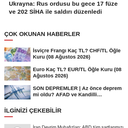
Ukrayna: Rus ordusu bu gece 17 füze
ve 202 SİHA ile saldırı düzenledi
ÇOK OKUNAN HABERLER
İsviçre Frangı Kaç TL? CHF/TL Öğle
Kuru (08 Ağustos 2026)
Euro Kaç TL? EUR/TL Öğle Kuru (08
Ağustos 2026)
SON DEPREMLER | Az önce deprem
mi oldu? AFAD ve Kandilli
Rasathanesi...
İLGINIZI ÇEKEBILIR
İran Devrim Muhafızları: ABD tüm şartlarımızı