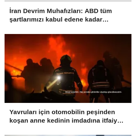
İran Devrim Muhafızları: ABD tüm
şartlarımızı kabul edene kadar
Hürmüz Boğazı'nı kontrol altında
tutacağız
Yavruları için otomobilin peşinden
koşan anne kedinin imdadına itfaiye
yetişti