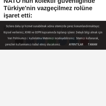
NATO'nun kolektif güvenliğinde
Türkiye'nin vazgeçilmez rolüne
işaret etti:
Sizlere daha iyi hizmet sunabilmek adına sitemizde çerez konumlandırmaktayız.
Dünya - Türkiye, coğrafi konumu ve
Kişisel verileriniz, KVKK ve GDPR kapsamında toplanıp işlenir. Detaylı bilgi almak için
askeri kabiliyetleri sebebiyle NATO'nun
Veri Politikamızı / Aydınlatma Metnimizi inceleyebilirsiniz. Sitemizi kullanarak,
kolektif güvenliği için vazgeçilmez olan,
çerezleri kullanmamızı kabul etmiş olacaksınız.
AYRINTILAR
TAMAM
stratejik açıdan önemli bir müttefiktir.
Türkiye'nin İttifak'a katkılarına değer
veriyor ve günümüzün ortak güvenlik
sınamaları karşısında işbirliğimizi
güçlendirmeyi sabırsızlıkla bekliyorum -
Hem Çek hem de özellikle Türk savunma
sanayisinin gösterdiği üstün performans
göz önüne alındığında, şirketlerimizin