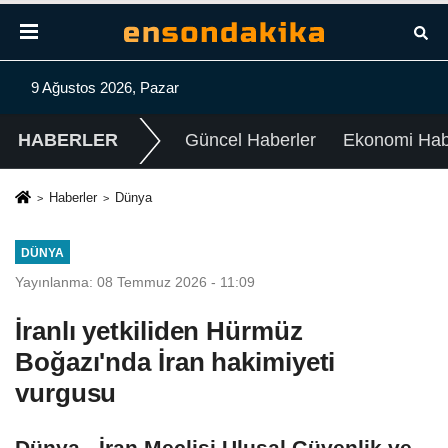
9 Ağustos 2026, Pazar
HABERLER
Güncel Haberler
Ekonomi Habe
Haberler
Dünya
DÜNYA
Yayınlanma: 08 Temmuz 2026 - 11:09
İranlı yetkiliden Hürmüz
Boğazı'nda İran hakimiyeti
vurgusu
Dünya - İran Meclisi Ulusal Güvenlik ve