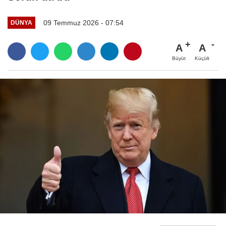
09 Temmuz 2026 - 07:54
DÜNYA
A
A
Büyüt
Küçült