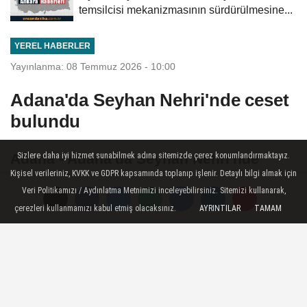
temsilcisi mekanizmasının sürdürülmesine...
YEREL HABERLER
Yayınlanma: 08 Temmuz 2026 - 10:00
Adana'da Seyhan Nehri'nde ceset
bulundu
Adana - Adana'da Seyhan Nehri'nde
Sizlere daha iyi hizmet sunabilmek adına sitemizde çerez konumlandırmaktayız.
Kişisel verileriniz, KVKK ve GDPR kapsamında toplanıp işlenir. Detaylı bilgi almak için
erkek cesedi bulundu.
Veri Politikamızı / Aydınlatma Metnimizi inceleyebilirsiniz. Sitemizi kullanarak,
çerezleri kullanmamızı kabul etmiş olacaksınız.
AYRINTILAR
TAMAM
08 Temmuz 2026 - 10:00
YEREL HABERLER
A
A
Büyüt
Küçült