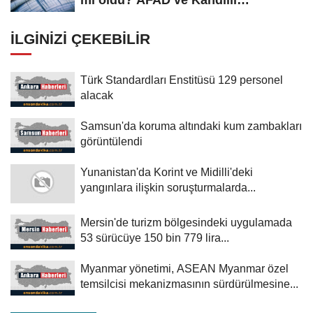
mi oldu? AFAD ve Kandilli
Rasathanesi...
İLGINIZI ÇEKEBILIR
Türk Standardları Enstitüsü 129 personel
alacak
Samsun'da koruma altındaki kum zambakları
görüntülendi
Yunanistan'da Korint ve Midilli'deki
yangınlara ilişkin soruşturmalarda...
Mersin'de turizm bölgesindeki uygulamada
53 sürücüye 150 bin 779 lira...
Myanmar yönetimi, ASEAN Myanmar özel
temsilcisi mekanizmasının sürdürülmesine...