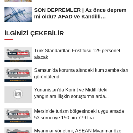
SON DEPREMLER | Az önce deprem
mi oldu? AFAD ve Kandilli
Rasathanesi...
İLGINIZI ÇEKEBILIR
Türk Standardları Enstitüsü 129 personel
alacak
Samsun'da koruma altındaki kum zambakları
görüntülendi
Yunanistan'da Korint ve Midilli'deki
yangınlara ilişkin soruşturmalarda...
Mersin'de turizm bölgesindeki uygulamada
53 sürücüye 150 bin 779 lira...
Myanmar yönetimi, ASEAN Myanmar özel