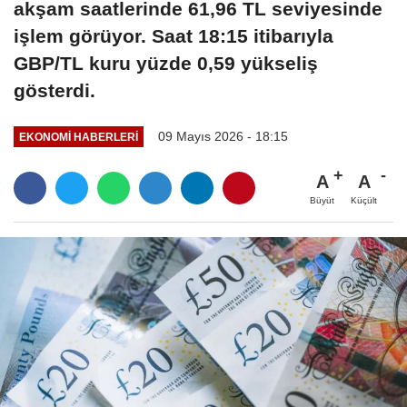
akşam saatlerinde 61,96 TL seviyesinde
işlem görüyor. Saat 18:15 itibarıyla
GBP/TL kuru yüzde 0,59 yükseliş
gösterdi.
09 Mayıs 2026 - 18:15
EKONOMI HABERLERI
A
A
Büyüt
Küçült