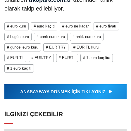
olarak takip edilebiliyor.
# euro kuru
# euro kaç tl
# euro ne kadar
# euro fiyatı
# bugün euro
# canlı euro kuru
# anlık euro kuru
# güncel euro kuru
# EUR TRY
# EUR TL kuru
# EUR TL
# EUR/TRY
# EUR/TL
# 1 euro kaç lira
# 1 euro kaç tl
ANASAYFAYA DÖNMEK İÇİN TIKLAYINIZ
İLGINIZI ÇEKEBILIR