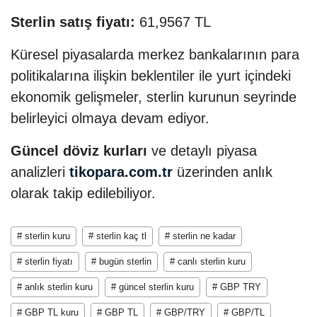
Sterlin satış fiyatı:
61,9567 TL
Küresel piyasalarda merkez bankalarının para
politikalarına ilişkin beklentiler ile yurt içindeki
ekonomik gelişmeler, sterlin kurunun seyrinde
belirleyici olmaya devam ediyor.
Güncel döviz kurları
ve detaylı piyasa
analizleri
tikopara.com.tr
üzerinden anlık
olarak takip edilebiliyor.
# sterlin kuru
# sterlin kaç tl
# sterlin ne kadar
# sterlin fiyatı
# bugün sterlin
# canlı sterlin kuru
# anlık sterlin kuru
# güncel sterlin kuru
# GBP TRY
# GBP TL kuru
# GBP TL
# GBP/TRY
# GBP/TL