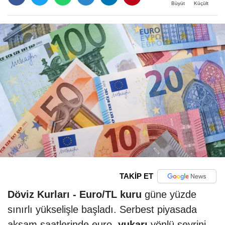
Büyüt
Küçült
TAKİP ET
Döviz Kurları -
Euro/TL kuru
güne yüzde
sınırlı yükselişle başladı. Serbest piyasada
akşam saatlerinde euro,
yukarı
yönlü seyrini