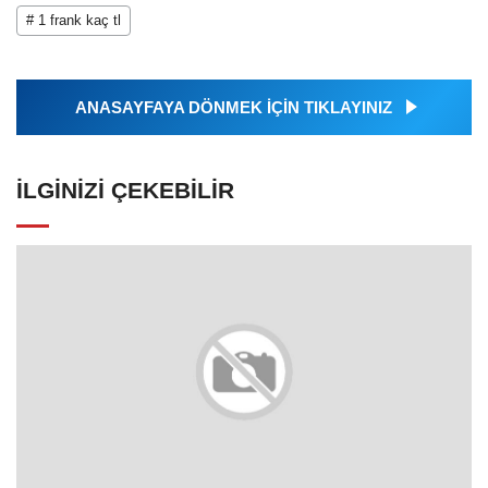
# 1 frank kaç tl
ANASAYFAYA DÖNMEK İÇİN TIKLAYINIZ
İLGINIZI ÇEKEBILIR