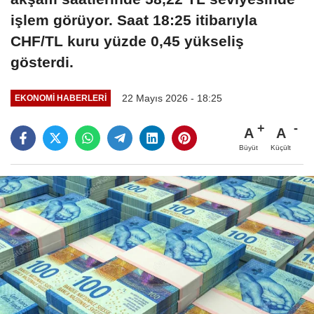
işlem görüyor. Saat 18:25 itibarıyla
CHF/TL kuru yüzde 0,45 yükseliş
gösterdi.
22 Mayıs 2026 - 18:25
EKONOMI HABERLERI
A
A
Büyüt
Küçült