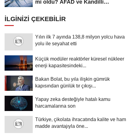
mi oldu? AFAD ve Kandilli
Rasathanesi...
İLGINIZI ÇEKEBILIR
Yılın ilk 7 ayında 138,8 milyon yolcu hava
yolu ile seyahat etti
Küçük modüler reaktörler küresel nükleer
enerji kapasitesindeki...
Bakan Bolat, bu yıla ilişkin gümrük
kapısından günlük tır çıkışı...
Yapay zeka desteğiyle hatalı kamu
harcamalarına son
Türkiye, çikolata ihracatında kalite ve ham
madde avantajıyla öne...