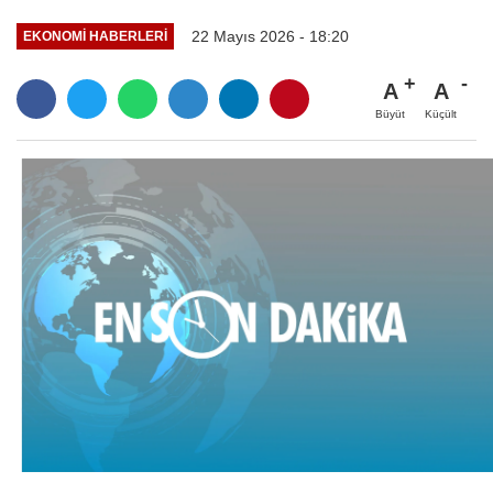
22 Mayıs 2026 - 18:20
EKONOMI HABERLERI
A
A
Büyüt
Küçült