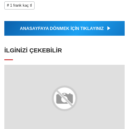
# 1 frank kaç tl
ANASAYFAYA DÖNMEK İÇİN TIKLAYINIZ
İLGINIZI ÇEKEBILIR