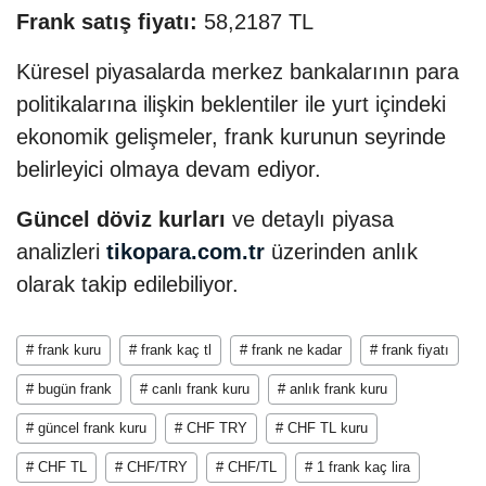
Frank satış fiyatı:
58,2187 TL
Küresel piyasalarda merkez bankalarının para
politikalarına ilişkin beklentiler ile yurt içindeki
ekonomik gelişmeler, frank kurunun seyrinde
belirleyici olmaya devam ediyor.
Güncel döviz kurları
ve detaylı piyasa
analizleri
tikopara.com.tr
üzerinden anlık
olarak takip edilebiliyor.
# frank kuru
# frank kaç tl
# frank ne kadar
# frank fiyatı
# bugün frank
# canlı frank kuru
# anlık frank kuru
# güncel frank kuru
# CHF TRY
# CHF TL kuru
# CHF TL
# CHF/TRY
# CHF/TL
# 1 frank kaç lira