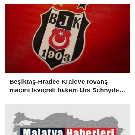
Beşiktaş-Hradec Kralove rövanş
maçını İsviçreli hakem Urs Schnyder
yönetecek