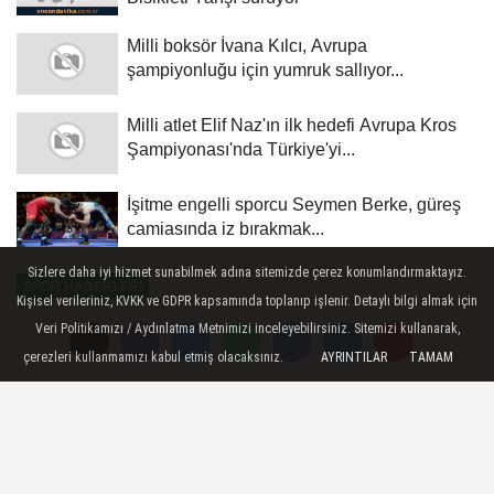
Milli boksör İvana Kılcı, Avrupa
şampiyonluğu için yumruk sallıyor...
Milli atlet Elif Naz'ın ilk hedefi Avrupa Kros
Şampiyonası'nda Türkiye'yi...
İşitme engelli sporcu Seymen Berke, güreş
camiasında iz bırakmak...
Sizlere daha iyi hizmet sunabilmek adına sitemizde çerez konumlandırmaktayız.
SPOR HABERLERI
Kişisel verileriniz, KVKK ve GDPR kapsamında toplanıp işlenir. Detaylı bilgi almak için
Yayınlanma: 07 Temmuz 2026 - 23:49
Veri Politikamızı / Aydınlatma Metnimizi inceleyebilirsiniz. Sitemizi kullanarak,
çerezleri kullanmamızı kabul etmiş olacaksınız.
AYRINTILAR
TAMAM
İsviçre - Kolombiya: İlk 45 Dakika
0-0
2026 Dünya Kupası maçı kapsamında