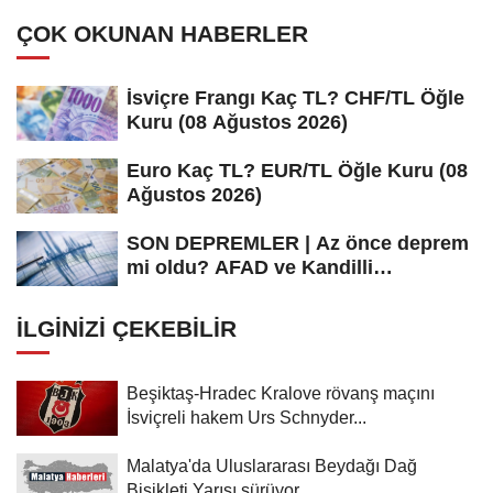
ÇOK OKUNAN HABERLER
İsviçre Frangı Kaç TL? CHF/TL Öğle
Kuru (08 Ağustos 2026)
Euro Kaç TL? EUR/TL Öğle Kuru (08
Ağustos 2026)
SON DEPREMLER | Az önce deprem
mi oldu? AFAD ve Kandilli
Rasathanesi...
İLGINIZI ÇEKEBILIR
Beşiktaş-Hradec Kralove rövanş maçını
İsviçreli hakem Urs Schnyder...
Malatya'da Uluslararası Beydağı Dağ
Bisikleti Yarışı sürüyor