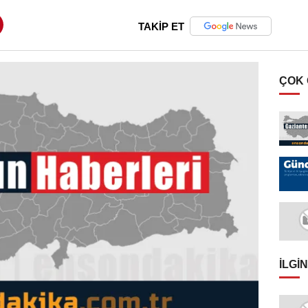
TAKİP ET
ÇOK
İLGIN