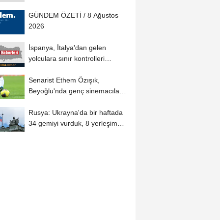
GÜNDEM ÖZETİ / 8 Ağustos
2026
İspanya, İtalya'dan gelen
yolculara sınır kontrolleri
uygulayacak
Senarist Ethem Özışık,
Beyoğlu'nda genç sinemacılarla
bir araya...
Rusya: Ukrayna'da bir haftada
34 gemiyi vurduk, 8 yerleşim
yerini ele...