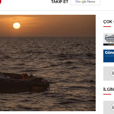
TAKİP ET
ÇOK
İLGIN