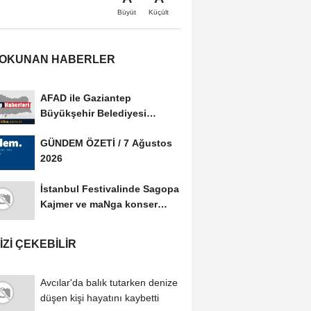
Büyüt
Küçült
 OKUNAN HABERLER
AFAD ile Gaziantep
Büyükşehir Belediyesi
arasında Afet Farkındalık...
GÜNDEM ÖZETİ / 7 Ağustos
2026
İstanbul Festivalinde Sagopa
Kajmer ve maNga konser
verdi
IZI ÇEKEBILIR
Avcılar'da balık tutarken denize
düşen kişi hayatını kaybetti