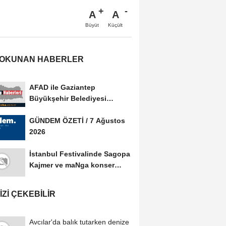
A
A
Büyüt
Küçült
 OKUNAN HABERLER
AFAD ile Gaziantep
Büyükşehir Belediyesi
arasında Afet Farkındalık...
GÜNDEM ÖZETİ / 7 Ağustos
2026
İstanbul Festivalinde Sagopa
Kajmer ve maNga konser
verdi
IZI ÇEKEBILIR
Avcılar'da balık tutarken denize