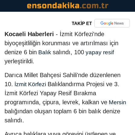
TAKİP ET
Kocaeli Haberleri
- İzmit Körfezi'nde
biyoçeşitliliğin korunması ve artırılması için
denize 6 bin
salındı, 100
Balık
yapay resif
yerleştirildi.
Darıca Millet Bahçesi Sahili'nde düzenlenen
10.
Balıklandırma Projesi ve 3.
İzmit Körfezi
İzmit Körfezi Yapay Resif Bırakma
programında, çipura, levrek, kalkan ve
Mersin
balığından oluşan toplam 6 bin balık denize
salındı.
Ayrıca balıklara yuva görevini üstlenen ve