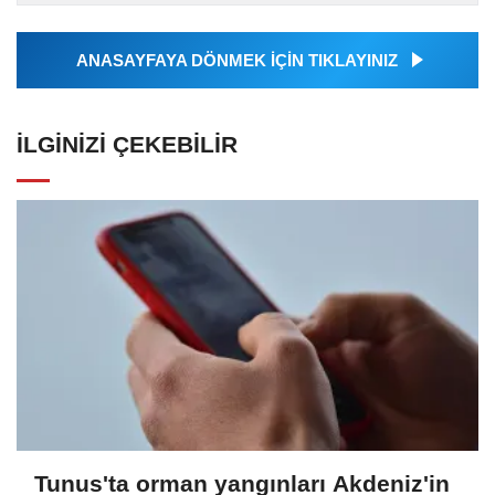
Ajansı tarafından...
ANASAYFAYA DÖNMEK İÇİN TIKLAYINIZ
İLGINIZI ÇEKEBILIR
Tunus'ta orman yangınları Akdeniz'in