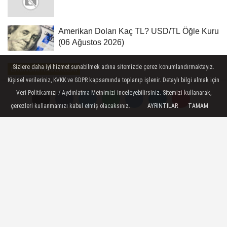
Amerikan Doları Kaç TL? USD/TL Öğle Kuru
(06 Ağustos 2026)
Sizlere daha iyi hizmet sunabilmek adına sitemizde çerez konumlandırmaktayız.
EKONOMI HABERLERI
Kişisel verileriniz, KVKK ve GDPR kapsamında toplanıp işlenir. Detaylı bilgi almak için
Yayınlanma: 29 Haziran 2026 - 12:15
Veri Politikamızı / Aydınlatma Metnimizi inceleyebilirsiniz. Sitemizi kullanarak,
Ankara Ekonomi Zirvesi BTK'de
çerezleri kullanmamızı kabul etmiş olacaksınız.
AYRINTILAR
TAMAM
başladı
Ekonomi - ATO Başkanı Gürsel Baran: -
Yüksek hızlı tren ağlarının, otoyolların ve
dünyaya açılan kapımız olan Esenboğa
Havalimanı'nın kesişim noktasında,
güçlü bir lojistik üs konumundayız.