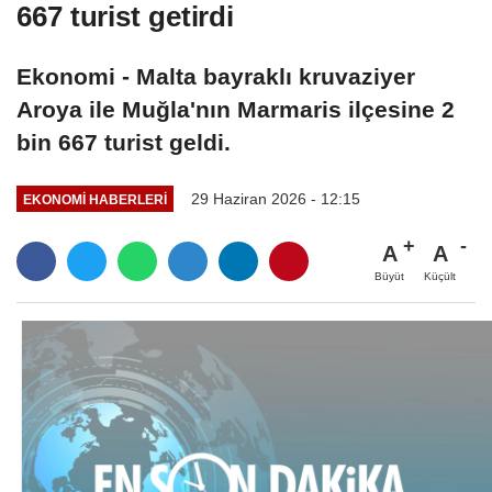
667 turist getirdi
Ekonomi - Malta bayraklı kruvaziyer
Aroya ile Muğla'nın Marmaris ilçesine 2
bin 667 turist geldi.
29 Haziran 2026 - 12:15
EKONOMI HABERLERI
A
A
Büyüt
Küçült