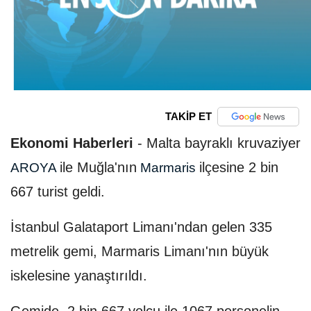
TAKİP ET
Ekonomi Haberleri
-
Malta bayraklı kruvaziyer
ile Muğla'nın
ilçesine 2 bin
AROYA
Marmaris
667 turist geldi.
İstanbul Galataport Limanı'ndan gelen 335
metrelik gemi, Marmaris Limanı'nın büyük
iskelesine yanaştırıldı.
Gemide, 2 bin 667 yolcu ile 1067 personelin