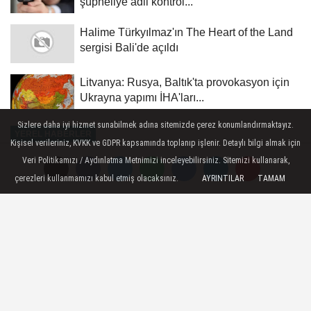
şüpheliye adli kontrol...
Halime Türkyılmaz'ın The Heart of the Land
sergisi Bali'de açıldı
Litvanya: Rusya, Baltık'ta provokasyon için
Ukrayna yapımı İHA'ları...
Sizlere daha iyi hizmet sunabilmek adına sitemizde çerez konumlandırmaktayız.
YEREL HABERLER
Kişisel verileriniz, KVKK ve GDPR kapsamında toplanıp işlenir. Detaylı bilgi almak için
Yayınlanma: 09 Haziran 2025 - 16:20
Veri Politikamızı / Aydınlatma Metnimizi inceleyebilirsiniz. Sitemizi kullanarak,
çerezleri kullanmamızı kabul etmiş olacaksınız.
AYRINTILAR
TAMAM
Düzce'de otomobil ile çarpışan
motosikletteki 2 polis memuru
yaralandı
Düzce - Düzce’de otomobil ile polis
motosikletinin çarpışması sonucu 2