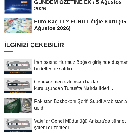
GÜNDEM ÖZETİNE EK / 5 Ağustos
2026
Euro Kaç TL? EUR/TL Öğle Kuru (05
Ağustos 2026)
İLGINIZI ÇEKEBILIR
İran basını: Hürmüz Boğazı girişinde düşman
hedeflerine saldırı...
Cenevre merkezli insan hakları
kuruluşundan Tunus’ta Nahda lideri...
Pakistan Başbakanı Şerif, Suudi Arabistan'a
geldi
Vakıflar Genel Müdürlüğü Ankara'da sünnet
şöleni düzenledi