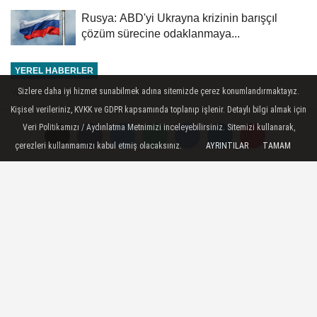
Rusya: ABD'yi Ukrayna krizinin barışçıl
çözüm sürecine odaklanmaya...
YEREL HABERLER
Yayınlanma: 08 Temmuz 2026 - 13:33
Sizlere daha iyi hizmet sunabilmek adına sitemizde çerez konumlandırmaktayız.
Kişisel verileriniz, KVKK ve GDPR kapsamında toplanıp işlenir. Detaylı bilgi almak için
Mersin'de uyuşturucu ve tarihi
Veri Politikamızı / Aydınlatma Metnimizi inceleyebilirsiniz. Sitemizi kullanarak,
eser operasyonunda 4 şüpheli
çerezleri kullanmamızı kabul etmiş olacaksınız.
AYRINTILAR
TAMAM
tutuklandı
Mersin - Operasyonda 186 bin 905
uyuşturucu hap ile tarihi eser niteliği
taşıdığı değerlendirilen 1992 obje ve
sikke ele geçirildi
08 Temmuz 2026 - 13:33
YEREL HABERLER