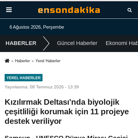
6 Ağustos 2026, Perşembe
HABERLER
Güncel Haberler
Ekonomi Habe
Haberler
Yerel Haberler
YEREL HABERLER
Yayınlanma: 08 Temmuz 2026 - 13:39
Kızılırmak Deltası'nda biyolojik
çeşitliliği korumak için 11 projeye
destek veriliyor
Samsun - UNESCO Dünya Mirası Geçici