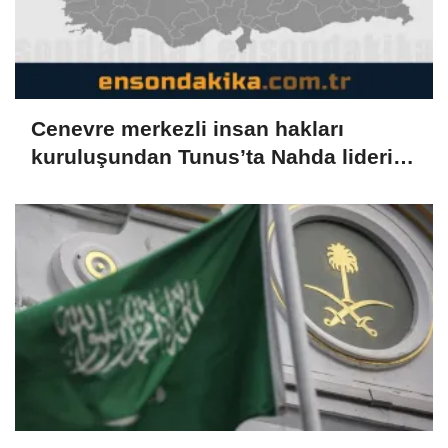
Cenevre merkezli insan hakları
kuruluşundan Tunus’ta Nahda lideri
Gannuşi'nin serbest bırakılması
çağrısı