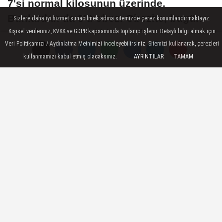
7'si normal kilosunun üzerinde.
Bunlardan da 3'ü obez. Obezite, bugün
Sizlere daha iyi hizmet sunabilmek adına sitemizde çerez konumlandırmaktayız.
kalp damar hastalıkları ve kanser
Kişisel verileriniz, KVKK ve GDPR kapsamında toplanıp işlenir. Detaylı bilgi almak için
Veri Politikamızı / Aydınlatma Metnimizi inceleyebilirsiniz. Sitemizi kullanarak, çerezleri
açısından risk olarak sigarayla yarışıyor
kullanmamızı kabul etmiş olacaksınız.
AYRINTILAR
TAMAM
21 Mayıs 2026 - 19:00
SAĞLIK HABERLERI
A
A
Büyüt
Küçült