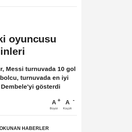
ki oyuncusu
nleri
r, Messi turnuvada 10 gol
tbolcu, turnuvada en iyi
 Dembele'yi gösterdi
A
A
Büyüt
Küçült
 OKUNAN HABERLER