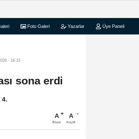
aleri
Foto Galeri
Yazarlar
Üye Paneli
026 - 16:15
ası sona erdi
 4.
A
A
Büyüt
Küçült