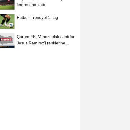
kadrosuna kattı
Futbol: Trendyol 1. Lig
Çorum FK, Venezuelalı santrfor
Jesus Ramirez'i renklerine
bağladı