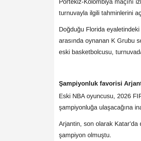
Portekiz-Kolombiya maçını izl
turnuvayla ilgili tahminlerini a
Doğduğu Florida eyaletindeki
arasında oynanan K Grubu s
eski basketbolcusu, turnuva
Şampiyonluk favorisi Arjan
Eski NBA oyuncusu, 2026 FIF
şampiyonluğa ulaşacağına ina
Arjantin, son olarak Katar'd
şampiyon olmuştu.