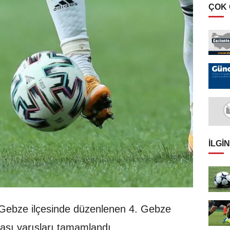
ÇOK
İLGIN
 Gebze ilçesinde düzenlenen 4. Gebze
pası yarışları tamamlandı.