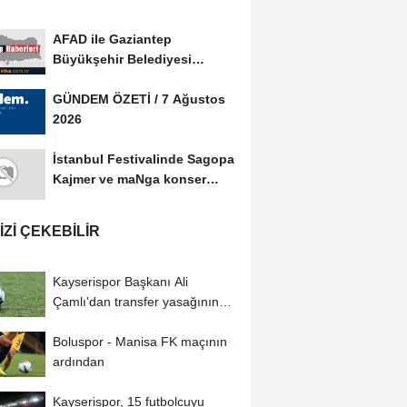
AFAD ile Gaziantep
Büyükşehir Belediyesi
arasında Afet Farkındalık...
GÜNDEM ÖZETİ / 7 Ağustos
2026
İstanbul Festivalinde Sagopa
Kajmer ve maNga konser
verdi
IZI ÇEKEBILIR
Kayserispor Başkanı Ali
Çamlı'dan transfer yasağının
kaldırılmasıyla...
Boluspor - Manisa FK maçının
ardından
Kayserispor, 15 futbolcuyu