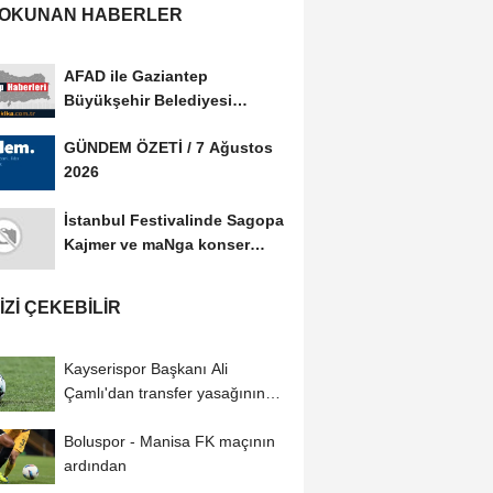
 OKUNAN HABERLER
AFAD ile Gaziantep
Büyükşehir Belediyesi
arasında Afet Farkındalık...
GÜNDEM ÖZETİ / 7 Ağustos
2026
İstanbul Festivalinde Sagopa
Kajmer ve maNga konser
verdi
IZI ÇEKEBILIR
Kayserispor Başkanı Ali
Çamlı'dan transfer yasağının
kaldırılmasıyla...
Boluspor - Manisa FK maçının
ardından