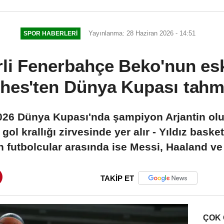
Yayınlanma: 28 Haziran 2026 - 14:51
SPOR HABERLERI
rli Fenerbahçe Beko'nun es
thes'ten Dünya Kupası tahmi
2026 Dünya Kupası'nda şampiyon Arjantin olu
gol krallığı zirvesinde yer alır - Yıldız baske
 futbolcular arasında ise Messi, Haaland ve
TAKİP ET
ÇOK