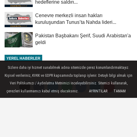
hedeflerine saldırı...
Cenevre merkezli insan hakları
kuruluşundan Tunus’ta Nahda lideri...
Pakistan Başbakanı Şerif, Suudi Arabistan'a
geldi
YEREL HABERLER
Yayınlanma: 07 Mayıs 2025 - 11:00
Sizlere daha iyi hizmet sunabilmek adına sitemizde çerez konumlandırmaktayız.
Kişisel verileriniz, KVKK ve GDPR kapsamında toplanıp işlenir. Detaylı bilgi almak için
Fransa, Hindistan ve Pakistan'ı
Veri Politikamızı / Aydınlatma Metnimizi inceleyebilirsiniz. Sitemizi kullanarak,
itidale çağırdı
çerezleri kullanmamızı kabul etmiş olacaksınız.
AYRINTILAR
TAMAM
Fransa Dışişleri Bakanı Jean-Noel Barrot,
Hindistan ve Pakistan'a itidalli davranma
çağrısında bulundu