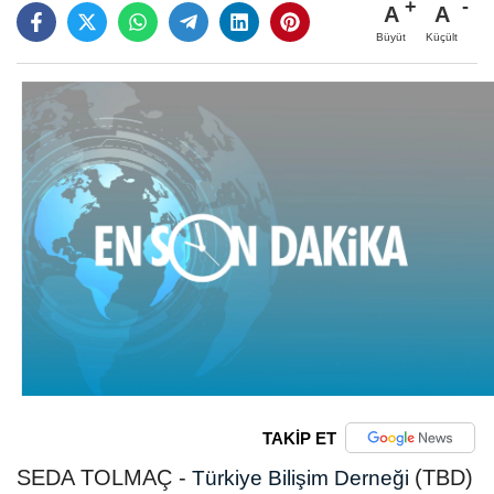
A
A
Büyüt
Küçült
TAKİP ET
SEDA TOLMAÇ -
(TBD)
Türkiye Bilişim Derneği