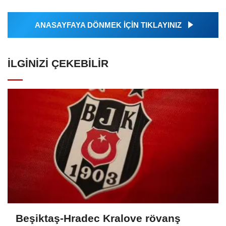
Ajansı tarafından...
ANASAYFAYA DÖNMEK İÇİN TIKLAYINIZ
İLGINIZI ÇEKEBILIR
Beşiktaş-Hradec Kralove rövanş