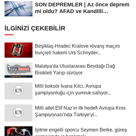
SON DEPREMLER | Az önce deprem
mi oldu? AFAD ve Kandilli
Rasathanesi...
İLGINIZI ÇEKEBILIR
Beşiktaş-Hradec Kralove rövanş maçını
İsviçreli hakem Urs Schnyder...
Malatya'da Uluslararası Beydağı Dağ
Bisikleti Yarışı sürüyor
Milli boksör İvana Kılcı, Avrupa
şampiyonluğu için yumruk sallıyor...
Milli atlet Elif Naz'ın ilk hedefi Avrupa Kros
Şampiyonası'nda Türkiye'yi...
İşitme engelli sporcu Seymen Berke, güreş