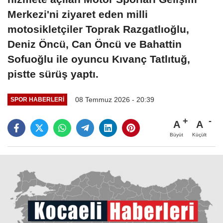
Merkezi'ni ziyaret eden milli
motosikletçiler Toprak Razgatlıoğlu,
Deniz Öncü, Can Öncü ve Bahattin
Sofuoğlu ile oyuncu Kıvanç Tatlıtuğ,
pistte sürüş yaptı.
08 Temmuz 2026 - 20:39
SPOR HABERLERI
A
A
Büyüt
Küçült