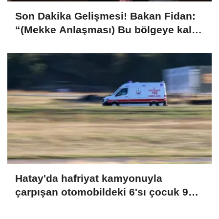
Son Dakika Gelişmesi! Bakan Fidan:
“(Mekke Anlaşması) Bu bölgeye kalıcı
istikrarı getirecek en önemli adım. Bu
bölge, son yüz yıldır Osmanlının
çekilmesinden beri istikrarsızlıkla
anılan bir bölge”
Hatay'da hafriyat kamyonuyla
çarpışan otomobildeki 6'sı çocuk 9
kişi yaralandı