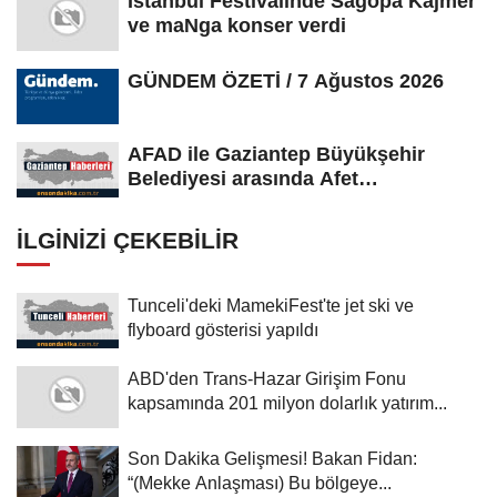
İstanbul Festivalinde Sagopa Kajmer
ve maNga konser verdi
GÜNDEM ÖZETİ / 7 Ağustos 2026
AFAD ile Gaziantep Büyükşehir
Belediyesi arasında Afet
Farkındalık...
İLGINIZI ÇEKEBILIR
Tunceli'deki MamekiFest'te jet ski ve
flyboard gösterisi yapıldı
ABD'den Trans-Hazar Girişim Fonu
kapsamında 201 milyon dolarlık yatırım...
Son Dakika Gelişmesi! Bakan Fidan:
“(Mekke Anlaşması) Bu bölgeye...