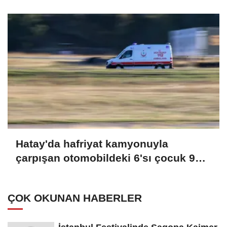
istikrarı getirecek en önemli adım. Bu
bölge, son yüz yıldır Osmanlının
çekilmesinden beri istikrarsızlıkla
anılan bir bölge”
Hatay'da hafriyat kamyonuyla
çarpışan otomobildeki 6'sı çocuk 9
kişi yaralandı
ÇOK OKUNAN HABERLER