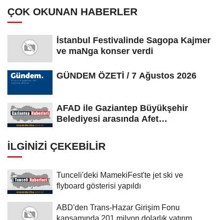
ÇOK OKUNAN HABERLER
İstanbul Festivalinde Sagopa Kajmer
ve maNga konser verdi
GÜNDEM ÖZETİ / 7 Ağustos 2026
AFAD ile Gaziantep Büyükşehir
Belediyesi arasında Afet
Farkındalık...
İLGINIZI ÇEKEBILIR
Tunceli'deki MamekiFest'te jet ski ve
flyboard gösterisi yapıldı
ABD'den Trans-Hazar Girişim Fonu
kapsamında 201 milyon dolarlık yatırım...