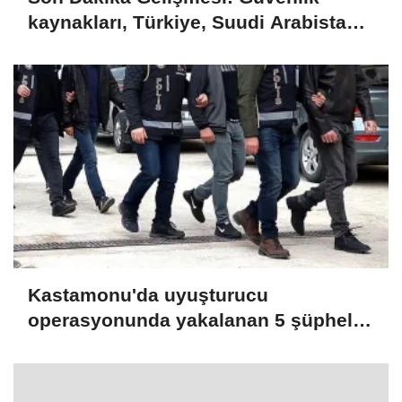
kaynakları, Türkiye, Suudi Arabistan
ve Pakistan'ın bugün Cidde'de üçlü
savunma anlaşması imzalayacağını
bildirdi
Kastamonu'da uyuşturucu
operasyonunda yakalanan 5 şüpheli
tutuklandı