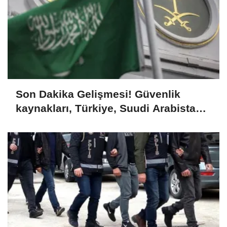
Son Dakika Gelişmesi! Güvenlik
kaynakları, Türkiye, Suudi Arabistan
ve Pakistan'ın bugün Cidde'de üçlü
savunma anlaşması imzalayacağını
bildirdi