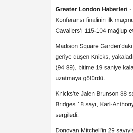
Greater London Haberleri
-
Konferansı finalinin ilk maç
Cavaliers'ı 115-104 mağlup et
Madison Square Garden'daki 
geriye düşen Knicks, yakaladığ
(94-89), bitime 19 saniye ka
uzatmaya götürdü.
Knicks'te Jalen Brunson 38 sa
Bridges 18 sayı, Karl-Anthon
sergiledi.
Donovan Mitchell'in 29 sayıy