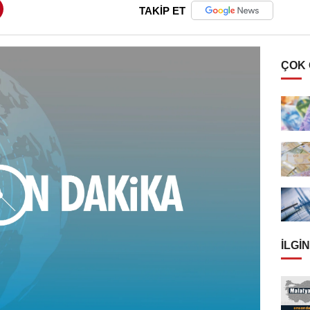
TAKİP ET
ÇOK
İLGIN