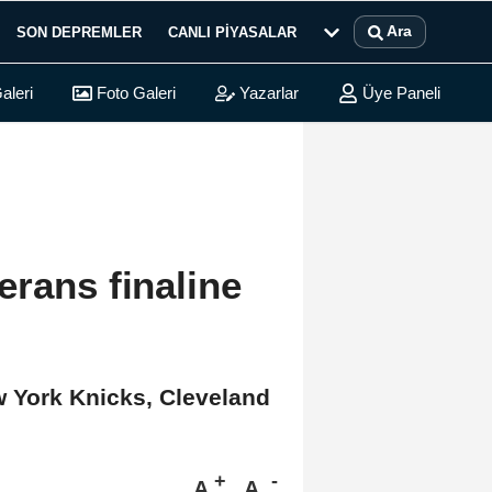
Ara
SON DEPREMLER
CANLI PIYASALAR
aleri
Foto Galeri
Yazarlar
Üye Paneli
rans finaline
w York Knicks, Cleveland
A
A