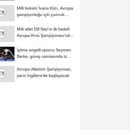
sürüyor
Milli boksör İvana Kılcı, Avrupa
şampiyonluğu için yumruk
sallıyor...
Milli atlet Elif Naz'ın ilk hedefi
Avrupa Kros Şampiyonası'nda
Türkiye'yi...
İşitme engelli sporcu Seymen
Berke, güreş camiasında iz
bırakmak...
Avrupa Atletizm Şampiyonası,
yarın İngiltere'de başlayacak