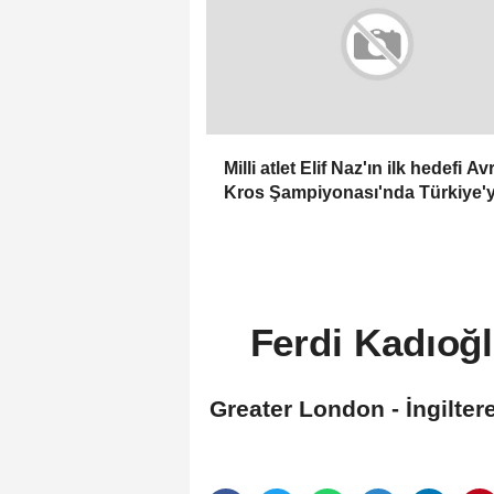
Milli atlet Elif Naz'ın ilk hedefi A
Kros Şampiyonası'nda Türkiye'y
temsil etmek:
Ferdi Kadıoğ
Greater London - İngilter