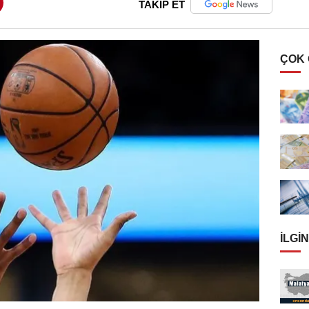
TAKİP ET
ÇOK
İLGIN