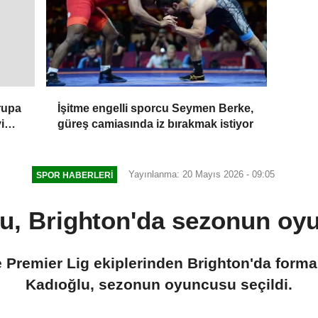
İşitme engelli sporcu Seymen Berke,
vrupa
güreş camiasında iz bırakmak istiyor
i
Yayınlanma: 20 Mayıs 2026 - 09:05
SPOR HABERLERI
lu, Brighton'da sezonun oyu
e Premier Lig ekiplerinden Brighton'da forma 
Kadıoğlu, sezonun oyuncusu seçildi.