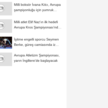
Milli boksör İvana Kılcı, Avrupa
şampiyonluğu için yumruk
sallıyor...
Milli atlet Elif Naz'ın ilk hedefi
Avrupa Kros Şampiyonası'nda
Türkiye'yi...
İşitme engelli sporcu Seymen
Berke, güreş camiasında iz
bırakmak...
Avrupa Atletizm Şampiyonası,
yarın İngiltere'de başlayacak