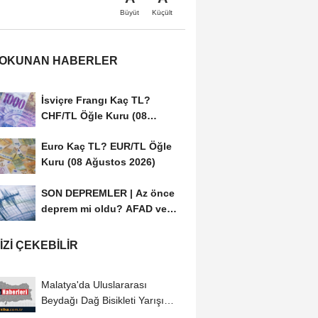
Büyüt
Küçült
 OKUNAN HABERLER
İsviçre Frangı Kaç TL?
CHF/TL Öğle Kuru (08
Ağustos 2026)
Euro Kaç TL? EUR/TL Öğle
Kuru (08 Ağustos 2026)
SON DEPREMLER | Az önce
deprem mi oldu? AFAD ve
Kandilli Rasathanesi...
IZI ÇEKEBILIR
Malatya'da Uluslararası
Beydağı Dağ Bisikleti Yarışı
sürüyor