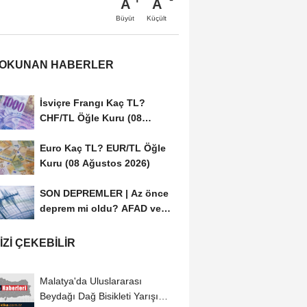
A
A
Büyüt
Küçült
 OKUNAN HABERLER
İsviçre Frangı Kaç TL?
CHF/TL Öğle Kuru (08
Ağustos 2026)
Euro Kaç TL? EUR/TL Öğle
Kuru (08 Ağustos 2026)
SON DEPREMLER | Az önce
deprem mi oldu? AFAD ve
Kandilli Rasathanesi...
IZI ÇEKEBILIR
Malatya'da Uluslararası
Beydağı Dağ Bisikleti Yarışı