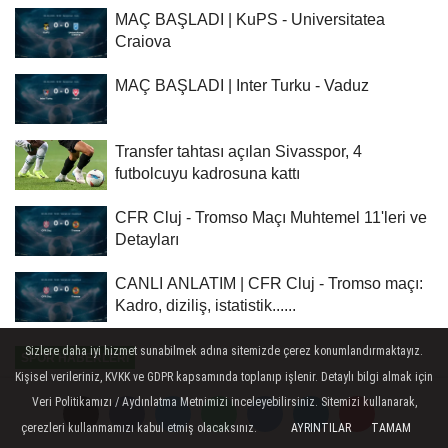
MAÇ BAŞLADI | KuPS - Universitatea
Craiova
MAÇ BAŞLADI | Inter Turku - Vaduz
Transfer tahtası açılan Sivasspor, 4
futbolcuyu kadrosuna kattı
CFR Cluj - Tromso Maçı Muhtemel 11'leri ve
Detayları
CANLI ANLATIM | CFR Cluj - Tromso maçı:
Kadro, diziliş, istatistik......
Sizlere daha iyi hizmet sunabilmek adına sitemizde çerez konumlandırmaktayız.
SPOR HABERLERI
Kişisel verileriniz, KVKK ve GDPR kapsamında toplanıp işlenir. Detaylı bilgi almak için
Yayınlanma: 23 Mayıs 2026 - 19:30
Veri Politikamızı / Aydınlatma Metnimizi inceleyebilirsiniz. Sitemizi kullanarak,
çerezleri kullanmamızı kabul etmiş olacaksınız.
AYRINTILAR
TAMAM
Galatasaray Kulübü Başkanı