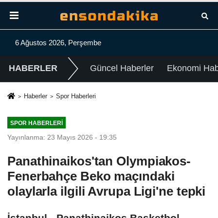
6 Ağustos 2026, Perşembe
HABERLER
Güncel Haberler
Ekonomi Habe
Haberler
Spor Haberleri
SPOR HABERLERI
Yayınlanma: 23 Mayıs 2026 - 19:35
Panathinaikos'tan Olympiakos-
Fenerbahçe Beko maçındaki
olaylarla ilgili Avrupa Ligi'ne tepki
İstanbul - Panathinaikos Basketbol