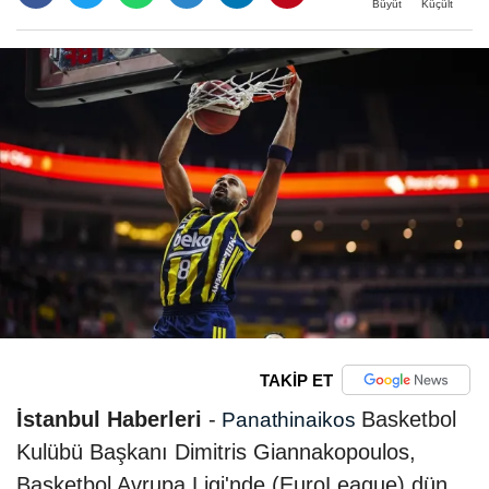
Büyüt
Küçült
TAKİP ET
İstanbul Haberleri
-
Basketbol
Panathinaikos
Kulübü Başkanı Dimitris Giannakopoulos,
Basketbol Avrupa Ligi'nde (EuroLeague) dün