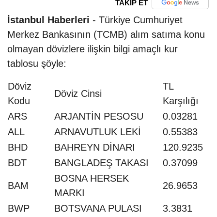
TAKİP ET
İstanbul Haberleri
- Türkiye Cumhuriyet
Merkez Bankasının (TCMB) alım satıma konu
olmayan dövizlere ilişkin bilgi amaçlı kur
tablosu şöyle:
Döviz
TL
Döviz Cinsi
Kodu
Karşılığı
ARS
ARJANTİN PESOSU
0.03281
ALL
ARNAVUTLUK LEKİ
0.55383
BHD
BAHREYN DİNARI
120.9235
BDT
BANGLADEŞ TAKASI
0.37099
BOSNA HERSEK
BAM
26.9653
MARKI
BWP
BOTSVANA PULASI
3.3831