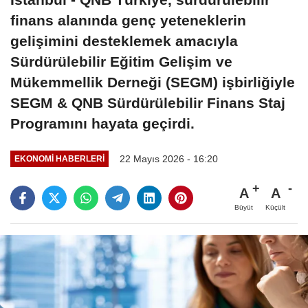
finans alanında genç yeteneklerin
gelişimini desteklemek amacıyla
Sürdürülebilir Eğitim Gelişim ve
Mükemmellik Derneği (SEGM) işbirliğiyle
SEGM & QNB Sürdürülebilir Finans Staj
Programını hayata geçirdi.
22 Mayıs 2026 - 16:20
EKONOMI HABERLERI
A
A
Büyüt
Küçült