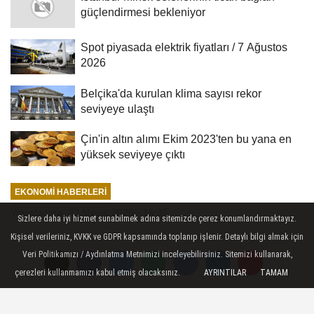
güçlendirmesi bekleniyor
Spot piyasada elektrik fiyatları / 7 Ağustos
2026
Belçika'da kurulan klima sayısı rekor
seviyeye ulaştı
Çin'in altın alımı Ekim 2023'ten bu yana en
yüksek seviyeye çıktı
EKONOMI HABERLERI
Yayınlanma: 22 Mayıs 2026 - 15:35
Sizlere daha iyi hizmet sunabilmek adına sitemizde çerez konumlandırmaktayız.
Kişisel verileriniz, KVKK ve GDPR kapsamında toplanıp işlenir. Detaylı bilgi almak için
İstanbul Finans Merkezi'nde Tek
Veri Politikamızı / Aydınlatma Metnimizi inceleyebilirsiniz. Sitemizi kullanarak,
Durak Ofis hizmete açıldı
çerezleri kullanmamızı kabul etmiş olacaksınız.
AYRINTILAR
TAMAM
İstanbul - İFM Genel Müdürü Ahmet