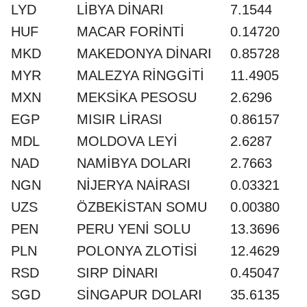
LYD
LİBYA DİNARI
7.1544
HUF
MACAR FORİNTİ
0.14720
MKD
MAKEDONYA DİNARI
0.85728
MYR
MALEZYA RİNGGİTİ
11.4905
MXN
MEKSİKA PESOSU
2.6296
EGP
MISIR LİRASI
0.86157
MDL
MOLDOVA LEYİ
2.6287
NAD
NAMİBYA DOLARI
2.7663
NGN
NİJERYA NAİRASI
0.03321
UZS
ÖZBEKİSTAN SOMU
0.00380
PEN
PERU YENİ SOLU
13.3696
PLN
POLONYA ZLOTİSİ
12.4629
RSD
SIRP DİNARI
0.45047
SGD
SİNGAPUR DOLARI
35.6135