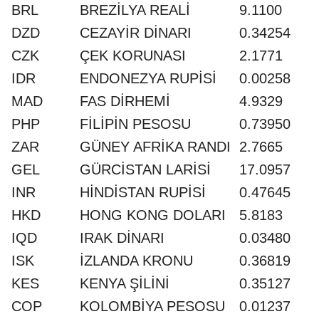
BRL
BREZİLYA REALİ
9.1100
DZD
CEZAYİR DİNARI
0.34254
CZK
ÇEK KORUNASI
2.1771
IDR
ENDONEZYA RUPİSİ
0.00258
MAD
FAS DİRHEMİ
4.9329
PHP
FİLİPİN PESOSU
0.73950
ZAR
GÜNEY AFRİKA RANDI
2.7665
GEL
GÜRCİSTAN LARİSİ
17.0957
INR
HİNDİSTAN RUPİSİ
0.47645
HKD
HONG KONG DOLARI
5.8183
IQD
IRAK DİNARI
0.03480
ISK
İZLANDA KRONU
0.36819
KES
KENYA ŞİLİNİ
0.35127
COP
KOLOMBİYA PESOSU
0.01237