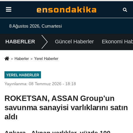
8 Ağustos 2026, Cumartesi
HABERLER
Güncel Haberler
Ekonomi Habe
Haberler
Yerel Haberler
YEREL HABERLER
Yayınlanma: 08 Temmuz 2026 - 18:18
ROKETSAN, ASSAN Group'un
savunma sanayisi varlıklarını satın
aldı
Ankara - Alınan varlıklar, yüzde 100