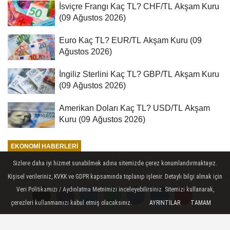
İsviçre Frangı Kaç TL? CHF/TL Akşam Kuru
(09 Ağustos 2026)
Euro Kaç TL? EUR/TL Akşam Kuru (09
Ağustos 2026)
İngiliz Sterlini Kaç TL? GBP/TL Akşam Kuru
(09 Ağustos 2026)
Amerikan Doları Kaç TL? USD/TL Akşam
Kuru (09 Ağustos 2026)
EKONOMI HABERLERI
Yayınlanma: 04 Haziran 2026 - 10:20
Sizlere daha iyi hizmet sunabilmek adına sitemizde çerez konumlandırmaktayız.
Kişisel verileriniz, KVKK ve GDPR kapsamında toplanıp işlenir. Detaylı bilgi almak için
TZOB Genel Başkanı Bayraktar,
Veri Politikamızı / Aydınlatma Metnimizi inceleyebilirsiniz. Sitemizi kullanarak,
mayıs ayı üretici ve market
çerezleri kullanmamızı kabul etmiş olacaksınız.
AYRINTILAR
TAMAM
fiyatlarını değerlendirdi: