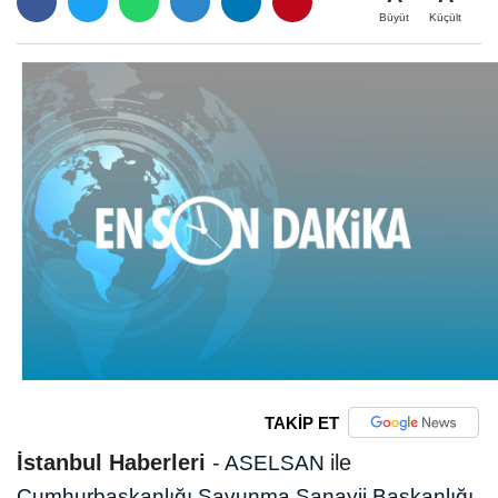
Büyüt
Küçült
TAKİP ET
İstanbul Haberleri
-
ile
ASELSAN
Cumhurbaşkanlığı Savunma Sanayii Başkanlığı