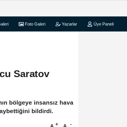
aleri
Foto Galeri
Yazarlar
Üye Paneli
ucu Saratov
nın bölgeye insansız hava
ybettiğini bildirdi.
A
A