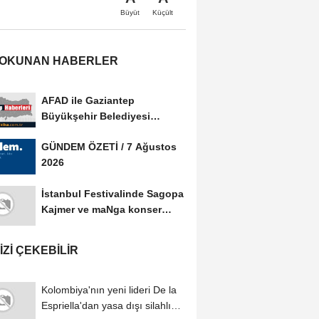
Büyüt
Küçült
 OKUNAN HABERLER
AFAD ile Gaziantep
Büyükşehir Belediyesi
arasında Afet Farkındalık...
GÜNDEM ÖZETİ / 7 Ağustos
2026
İstanbul Festivalinde Sagopa
Kajmer ve maNga konser
verdi
IZI ÇEKEBILIR
Kolombiya'nın yeni lideri De la
Espriella'dan yasa dışı silahlı