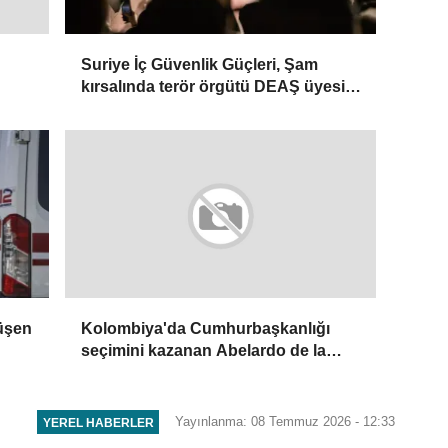
Suriye İç Güvenlik Güçleri, Şam
kırsalında terör örgütü DEAŞ üyesi 2
kişiyi etkisiz hale getirdi
üşen
Kolombiya'da Cumhurbaşkanlığı
seçimini kazanan Abelardo de la
Espriella yemin etti
Yayınlanma: 08 Temmuz 2026 - 12:33
YEREL HABERLER