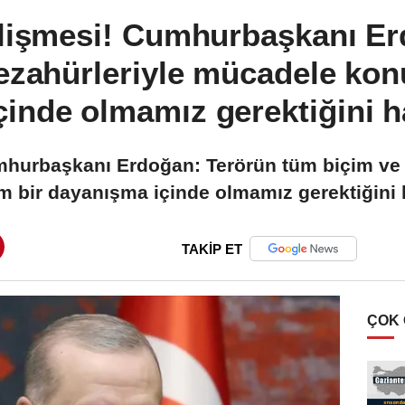
lişmesi! Cumhurbaşkanı Er
ezahürleriyle mücadele ko
inde olmamız gerektiğini h
mhurbaşkanı Erdoğan: Terörün tüm biçim ve 
 bir dayanışma içinde olmamız gerektiğini h
TAKİP ET
ÇOK