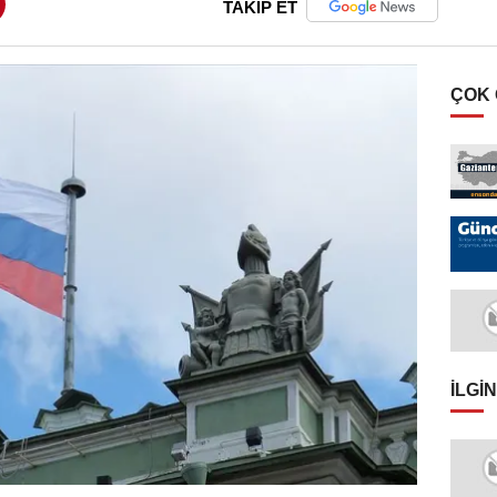
TAKİP ET
ÇOK
İLGIN