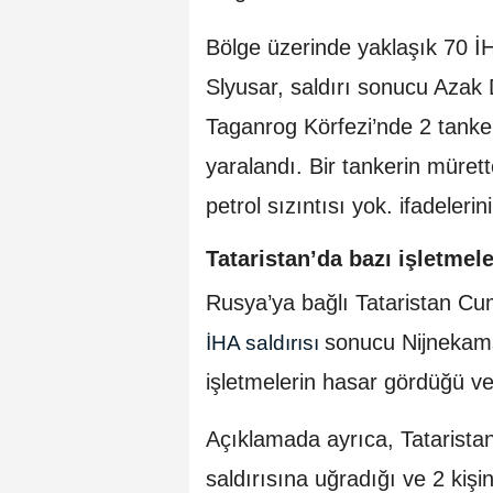
Bölge üzerinde yaklaşık 70 İHA
Slyusar, saldırı sonucu Azak
Taganrog Körfezi’nde 2 tanker
yaralandı. Bir tankerin mürette
petrol sızıntısı yok. ifadelerini
Tataristan’da bazı işletmel
Rusya’ya bağlı Tataristan C
sonucu Nijnekam
İHA saldırısı
işletmelerin hasar gördüğü ve y
Açıklamada ayrıca, Tataristan
saldırısına uğradığı ve 2 kişi