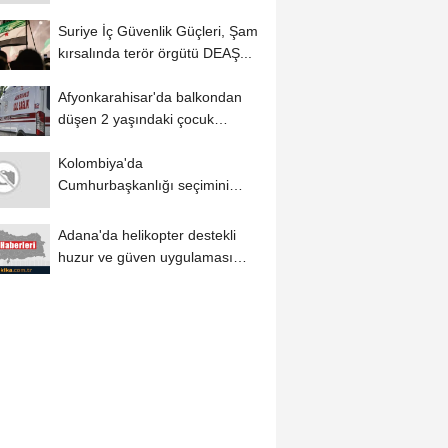
gruplarla...
Suriye İç Güvenlik Güçleri, Şam
kırsalında terör örgütü DEAŞ...
Afyonkarahisar'da balkondan
düşen 2 yaşındaki çocuk
yaralandı
Kolombiya'da
Cumhurbaşkanlığı seçimini
kazanan Abelardo de la
Espriella...
Adana'da helikopter destekli
huzur ve güven uygulaması
yapıldı