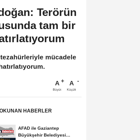
doğan: Terörün
nusunda tam bir
atırlatıyorum
tezahürleriyle mücadele
atırlatıyorum.
A
A
Büyüt
Küçült
 OKUNAN HABERLER
AFAD ile Gaziantep
Büyükşehir Belediyesi