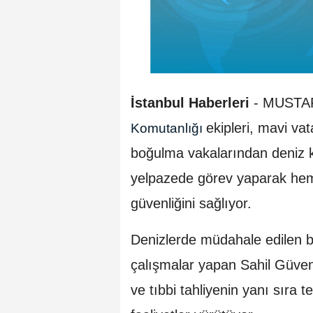
İstanbul Haberleri
- MUSTA
ekipleri, mavi va
Komutanlığı
boğulma vakalarından deniz k
yelpazede görev yaparak hem
güvenliğini sağlıyor.
Denizlerde müdahale edilen bir
çalışmalar yapan Sahil Güven
ve tıbbi tahliyenin yanı sıra t