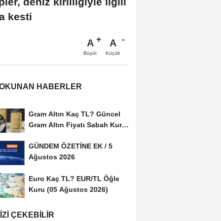
, deniz kirliliğiyle ilgili
a kesti
A
A
Büyüt
Küçült
 OKUNAN HABERLER
Gram Altın Kaç TL? Güncel
Gram Altın Fiyatı Sabah Kuru
(05 Ağustos...
GÜNDEM ÖZETİNE EK / 5
Ağustos 2026
Euro Kaç TL? EUR/TL Öğle
Kuru (05 Ağustos 2026)
IZI ÇEKEBILIR