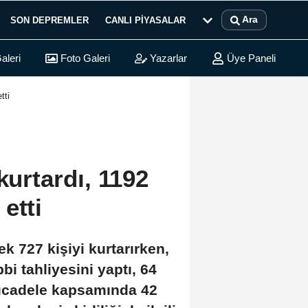
Ara
SON DEPREMLER
CANLI PIYASALAR
aleri
Foto Galeri
Yazarlar
Üye Paneli
tti
kurtardı, 1192
etti
k 727 kişiyi kurtarırken,
bi tahliyesini yaptı, 64
 mücadele kapsamında 42