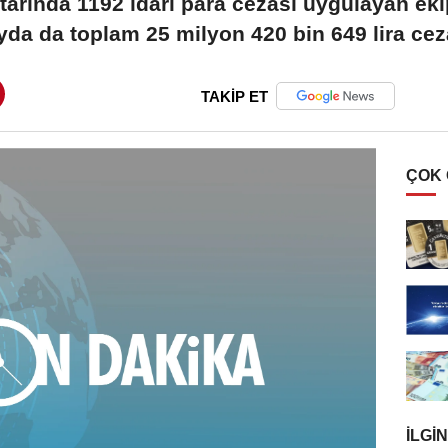
tarında 1192 idari para cezası uygulayan ekipler
yda da toplam 25 milyon 420 bin 649 lira cez
TAKİP ET
ÇOK
İLGIN