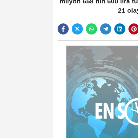
milyon 658 bin 600 lira tu
21 ola