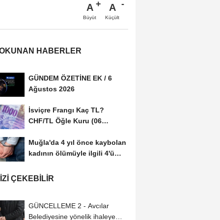
A
A
Büyüt
Küçült
 OKUNAN HABERLER
GÜNDEM ÖZETİNE EK / 6
Ağustos 2026
İsviçre Frangı Kaç TL?
CHF/TL Öğle Kuru (06
Ağustos 2026)
Muğla'da 4 yıl önce kaybolan
kadının ölümüyle ilgili 4'ü
tutuklu...
IZI ÇEKEBILIR
GÜNCELLEME 2 - Avcılar
Belediyesine yönelik ihaleye