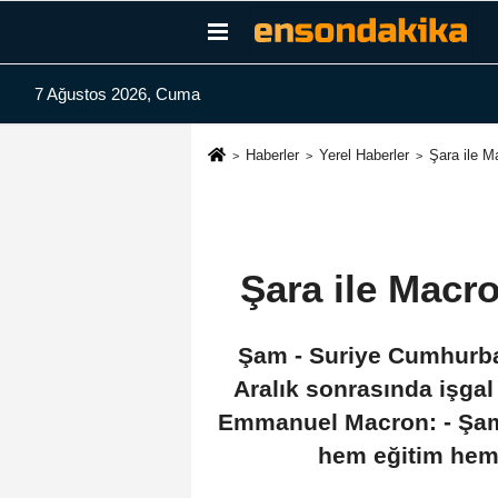
7 Ağustos 2026, Cuma
Haberler
Yerel Haberler
Şara ile M
Şara ile Macr
Şam - Suriye Cumhurbaş
Aralık sonrasında işga
Emmanuel Macron: - Şam y
hem eğitim hem 