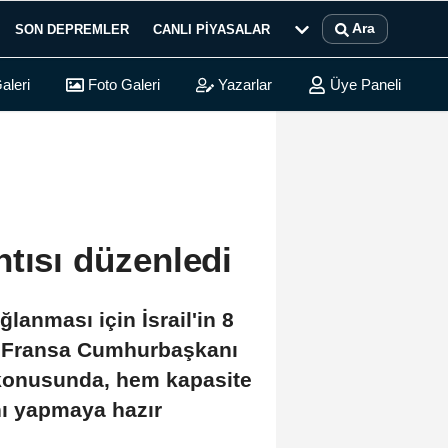
Ara
SON DEPREMLER
CANLI PIYASALAR
aleri
Foto Galeri
Yazarlar
Üye Paneli
tısı düzenledi
anması için İsrail'in 8
 - Fransa Cumhurbaşkanı
k konusunda, hem kapasite
nı yapmaya hazır