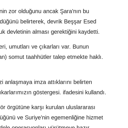
nin zor olduğunu ancak Şara’nın bu
rdüğünü belirterek, devrik Beşşar Esed
uk devletinin alması gerektiğini kaydetti.
ri, umutları ve çıkarları var. Bunun
an) somut taahhütler talep etmekte haklı.
zi anlaşmaya imza attıklarını belirten
arlarımızın göstergesi. ifadesini kullandı.
r örgütüne karşı kurulan uluslararası
rdüğünü ve Suriye’nin egemenliğine hizmet
adele operasyonları yürütmeye hazır