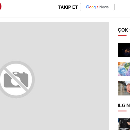
TAKİP ET
ÇOK
İLGIN