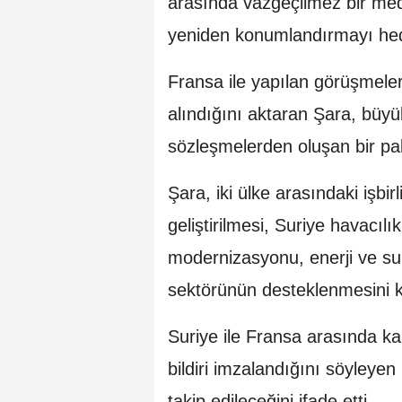
arasında vazgeçilmez bir me
yeniden konumlandırmayı hedef
Fransa ile yapılan görüşmelerd
alındığını aktaran Şara, büyük
sözleşmelerden oluşan bir pak
Şara, iki ülke arasındaki işbirl
geliştirilmesi, Suriye havacıl
modernizasyonu, enerji ve su a
sektörünün desteklenmesini ka
Suriye ile Fransa arasında kap
bildiri imzalandığını söyleyen 
takip edileceğini ifade etti.