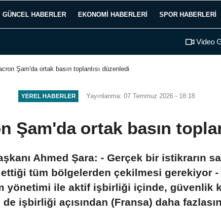
GÜNCEL HABERLER
EKONOMI HABERLERI
SPOR HABERLERI
Video G
acron Şam'da ortak basın toplantısı düzenledi
Yayınlanma: 07 Temmuz 2026 - 18:18
YEREL HABERLER
on Şam'da ortak basın toplan
kanı Ahmed Şara: - Gerçek bir istikrarın sağl
l ettiği tüm bölgelerden çekilmesi gerekiyor
önetimi ile aktif işbirliği içinde, güvenli
de işbirliği açısından (Fransa) daha fazlası