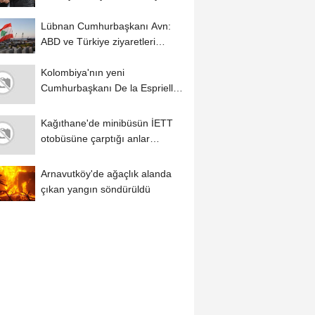
fesat karıştırma...
Lübnan Cumhurbaşkanı Avn:
ABD ve Türkiye ziyaretleri
oldukça olumlu...
Kolombiya'nın yeni
Cumhurbaşkanı De la Espriella,
İsrail Dışişleri...
Kağıthane'de minibüsün İETT
otobüsüne çarptığı anlar
kamerada
Arnavutköy'de ağaçlık alanda
çıkan yangın söndürüldü