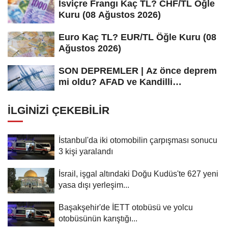
İsviçre Frangı Kaç TL? CHF/TL Öğle
Kuru (08 Ağustos 2026)
Euro Kaç TL? EUR/TL Öğle Kuru (08
Ağustos 2026)
SON DEPREMLER | Az önce deprem
mi oldu? AFAD ve Kandilli
Rasathanesi...
İLGINIZI ÇEKEBILIR
İstanbul'da iki otomobilin çarpışması sonucu
3 kişi yaralandı
İsrail, işgal altındaki Doğu Kudüs'te 627 yeni
yasa dışı yerleşim...
Başakşehir'de İETT otobüsü ve yolcu
otobüsünün karıştığı...