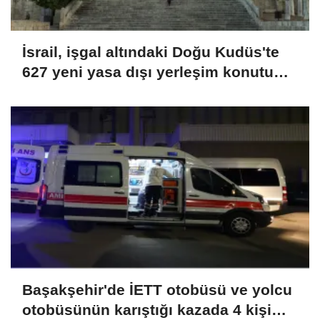
İsrail, işgal altındaki Doğu Kudüs'te
627 yeni yasa dışı yerleşim konutu
için ihale açtı
Başakşehir'de İETT otobüsü ve yolcu
otobüsünün karıştığı kazada 4 kişi