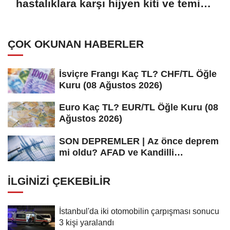
hastalıklara karşı hijyen kiti ve temiz
içme suyu dağıtıyor
ÇOK OKUNAN HABERLER
İsviçre Frangı Kaç TL? CHF/TL Öğle
Kuru (08 Ağustos 2026)
Euro Kaç TL? EUR/TL Öğle Kuru (08
Ağustos 2026)
SON DEPREMLER | Az önce deprem
mi oldu? AFAD ve Kandilli
Rasathanesi...
İLGINIZI ÇEKEBILIR
İstanbul'da iki otomobilin çarpışması sonucu
3 kişi yaralandı