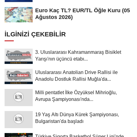
Euro Kaç TL? EUR/TL Öğle Kuru (05
Ağustos 2026)
İLGINIZI ÇEKEBILIR
3. Uluslararası Kahramanmaraş Bisiklet
Yarışı'nın üçüncü etabı...
Uluslararası Anatolian Drive Rallisi ile
Anadolu Dostluk Rallisi Muğla'da...
Milli pentatlet İlke Özyüksel Mihrioğlu,
Avrupa Şampiyonası'nda...
19 Yaş Altı Dünya Kürek Şampiyonası,
Bulgaristan'da başladı
Türkiye Sigorta Basketbol Süper Ligi'nde