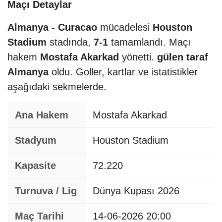
Maçı Detaylar
Almanya - Curacao
mücadelesi
Houston
Stadium
stadında,
7-1
tamamlandı. Maçı
hakem
Mostafa Akarkad
yönetti.
gülen taraf
Almanya
oldu. Goller, kartlar ve istatistikler
aşağıdaki sekmelerde.
Ana Hakem
Mostafa Akarkad
Stadyum
Houston Stadium
Kapasite
72.220
Turnuva / Lig
Dünya Kupası 2026
Maç Tarihi
14-06-2026 20:00