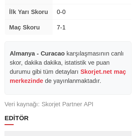
İlk Yarı Skoru
0-0
Maç Skoru
7-1
Almanya - Curacao
karşılaşmasının canlı
skor, dakika dakika, istatistik ve puan
durumu gibi tüm detayları
Skorjet.net maç
merkezinde
de yayınlanmaktadır.
Veri kaynağı: Skorjet Partner API
EDİTÖR