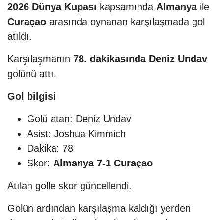
2026 Dünya Kupası
kapsamında
Almanya
ile
Curaçao
arasında oynanan karşılaşmada gol
atıldı.
Karşılaşmanın
78. dakikasında
Deniz Undav
golünü attı.
Gol bilgisi
Golü atan: Deniz Undav
Asist: Joshua Kimmich
Dakika: 78
Skor:
Almanya 7-1 Curaçao
Atılan golle skor güncellendi.
Golün ardından karşılaşma kaldığı yerden