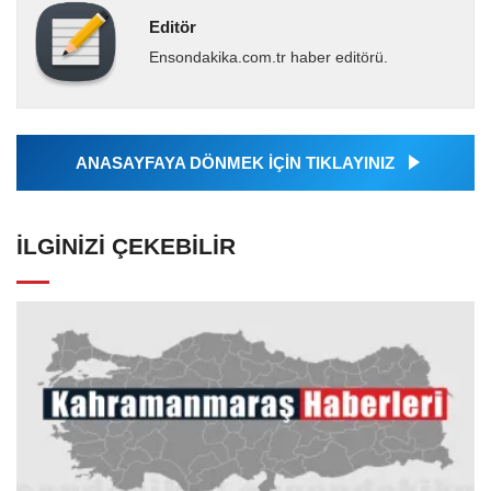
Editör
Ensondakika.com.tr haber editörü.
ANASAYFAYA DÖNMEK İÇİN TIKLAYINIZ
İLGINIZI ÇEKEBILIR