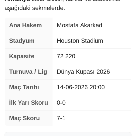
aşağıdaki sekmelerde.
Ana Hakem
Mostafa Akarkad
Stadyum
Houston Stadium
Kapasite
72.220
Turnuva / Lig
Dünya Kupası 2026
Maç Tarihi
14-06-2026 20:00
İlk Yarı Skoru
0-0
Maç Skoru
7-1