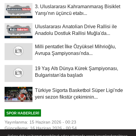
3. Uluslararası Kahramanmaraş Bisiklet
Yarışı'nın üçüncü etabı...
Uluslararası Anatolian Drive Rallisi ile
Anadolu Dostluk Rallisi Muğla'da...
Milli pentatlet İlke Özyüksel Mihrioğlu,
Avrupa Şampiyonası'nda...
19 Yaş Altı Dünya Kürek Şampiyonası,
Bulgaristan'da başladı
Türkiye Sigorta Basketbol Süper Ligi'nde
yeni sezon fikstür çekiminin...
SPOR HABERLERI
Yayınlanma: 15 Haziran 2026 - 00:23
Güncelleme: 16 Haziran 2026 - 00:54