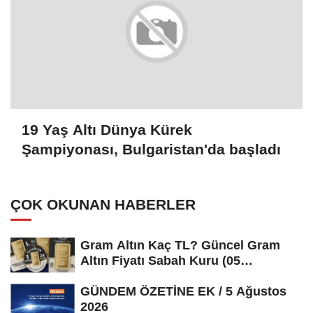
19 Yaş Altı Dünya Kürek
Şampiyonası, Bulgaristan'da başladı
ÇOK OKUNAN HABERLER
Gram Altın Kaç TL? Güncel Gram
Altın Fiyatı Sabah Kuru (05
Ağustos...
GÜNDEM ÖZETİNE EK / 5 Ağustos
2026