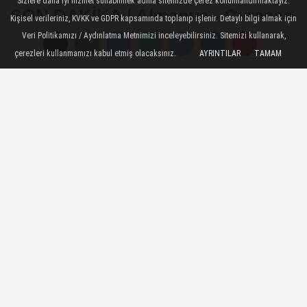
Sizlere daha iyi hizmet sunabilmek adına sitemizde çerez konumlandırmaktayız.
SON DAKİKA | Almanya - Curaçao
Kişisel verileriniz, KVKK ve GDPR kapsamında toplanıp işlenir. Detaylı bilgi almak için
Maçında Gol: Nathaniel Brown
Veri Politikamızı / Aydınlatma Metnimizi inceleyebilirsiniz. Sitemizi kullanarak,
(68. Dakika)
çerezleri kullanmamızı kabul etmiş olacaksınız.
AYRINTILAR
TAMAM
2026 Dünya Kupası'nda oynanan
Almanya - Curaçao karşılaşmasında 68.
dakikada Nathaniel Brown'nin golüyle
skor değişti. Güncel skor: 7-1.
15 Haziran 2026 - 00:23
SPOR HABERLERI
A
A
Büyüt
Küçült