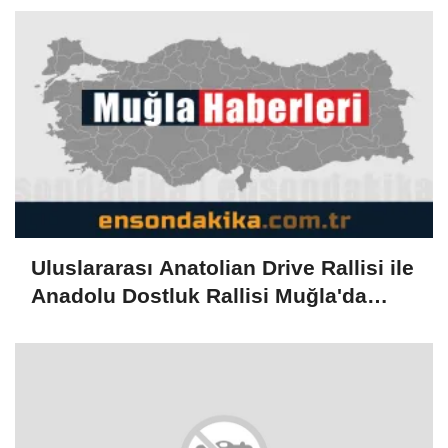
Uluslararası Anatolian Drive Rallisi ile
Anadolu Dostluk Rallisi Muğla'da
mola verdi