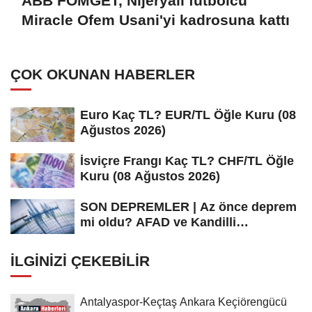
ABB FOMGET, Nijeryalı futbolcu
Miracle Ofem Usani'yi kadrosuna kattı
ÇOK OKUNAN HABERLER
Euro Kaç TL? EUR/TL Öğle Kuru (08
Ağustos 2026)
İsviçre Frangı Kaç TL? CHF/TL Öğle
Kuru (08 Ağustos 2026)
SON DEPREMLER | Az önce deprem
mi oldu? AFAD ve Kandilli
Rasathanesi...
İLGINIZI ÇEKEBILIR
Antalyaspor-Keçtaş Ankara Keçiörengücü