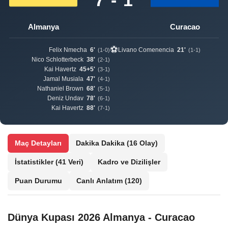
Almanya
Curacao
⚽
Felix Nmecha
6'
Livano Comenencia
21'
(1-0)
(1-1)
Nico Schlotterbeck
38'
(2-1)
Kai Havertz
45+5'
(3-1)
Jamal Musiala
47'
(4-1)
Nathaniel Brown
68'
(5-1)
Deniz Undav
78'
(6-1)
Kai Havertz
88'
(7-1)
Maç Detayları
Dakika Dakika
(16 Olay)
İstatistikler
(41 Veri)
Kadro ve Dizilişler
Puan Durumu
Canlı Anlatım
(120)
Dünya Kupası 2026 Almanya - Curacao