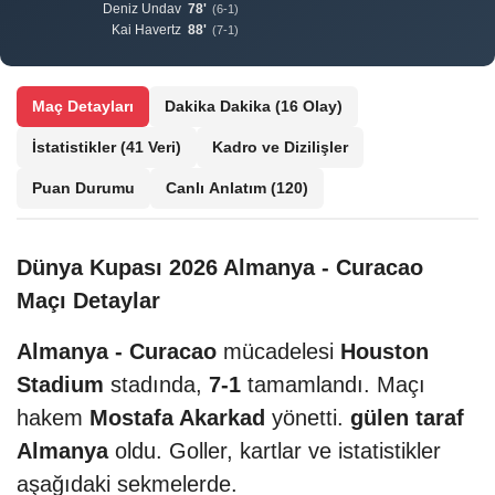
Deniz Undav
78'
(6-1)
Kai Havertz
88'
(7-1)
Maç Detayları
Dakika Dakika
(16 Olay)
İstatistikler
(41 Veri)
Kadro ve Dizilişler
Puan Durumu
Canlı Anlatım
(120)
Dünya Kupası 2026 Almanya - Curacao
Maçı Detaylar
Almanya - Curacao
mücadelesi
Houston
Stadium
stadında,
7-1
tamamlandı. Maçı
hakem
Mostafa Akarkad
yönetti.
gülen taraf
Almanya
oldu. Goller, kartlar ve istatistikler
aşağıdaki sekmelerde.