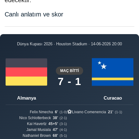
Canlı anlatım ve skor
Dünya Kupası 2026 · Houston Stadium · 14-06-2026 20:00
MAÇ BİTTİ
7 - 1
Almanya
Curacao
⚽
Felix Nmecha
6'
Livano Comenencia
21'
(1-0)
(1-1)
Nico Schlotterbeck
38'
(2-1)
Kai Havertz
45+5'
(3-1)
Jamal Musiala
47'
(4-1)
Nathaniel Brown
68'
(5-1)