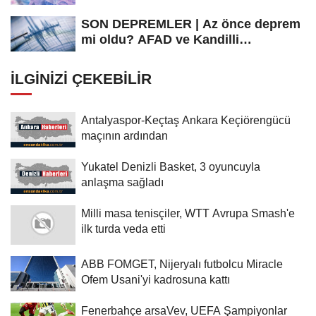
SON DEPREMLER | Az önce deprem
mi oldu? AFAD ve Kandilli
Rasathanesi...
İLGINIZI ÇEKEBILIR
Antalyaspor-Keçtaş Ankara Keçiörengücü
maçının ardından
Yukatel Denizli Basket, 3 oyuncuyla
anlaşma sağladı
Milli masa tenisçiler, WTT Avrupa Smash'e
ilk turda veda etti
ABB FOMGET, Nijeryalı futbolcu Miracle
Ofem Usani'yi kadrosuna kattı
Fenerbahçe arsaVev, UEFA Şampiyonlar