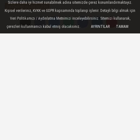
Sizlere daha iyi hizmet sunabilmek adına sitemizde çerez konumlandırmaktayız.
EKONOMI HABERLERI
Kişisel verileriniz, KVKK ve GDPR kapsamında toplanıp işlenir. Detaylı bilgi almak için
Yayınlanma: 03 Haziran 2026 - 14:20
Veri Politikamızı / Aydınlatma Metnimizi inceleyebilirsiniz. Sitemizi kullanarak,
çerezleri kullanmamızı kabul etmiş olacaksınız.
AYRINTILAR
TAMAM
Spot piyasada elektrik fiyatları / 3
Haziran 2026
Ankara - Spot piyasada bir megavatsaat
elektriğin fiyatı yarın için en yüksek 4 bin
294 lira 77 kuruş, en düşük 19 lira 99
kuruş olarak belirlendi.
03 Haziran 2026 - 14:20
EKONOMI HABERLERI
A
A
Büyüt
Küçült