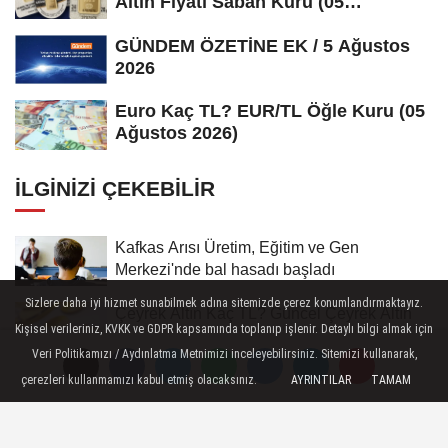
Altın Fiyatı Sabah Kuru (05
Ağustos...
GÜNDEM ÖZETİNE EK / 5 Ağustos
2026
Euro Kaç TL? EUR/TL Öğle Kuru (05
Ağustos 2026)
İLGINIZI ÇEKEBILIR
Kafkas Arısı Üretim, Eğitim ve Gen
Merkezi'nde bal hasadı başladı
Sizlere daha iyi hizmet sunabilmek adına sitemizde çerez konumlandırmaktayız.
Çeyrek Altın Kaç TL? Güncel Çeyrek Altın
Kişisel verileriniz, KVKK ve GDPR kapsamında toplanıp işlenir. Detaylı bilgi almak için
Fiyatı Akşam Kuru (06...
Veri Politikamızı / Aydınlatma Metnimizi inceleyebilirsiniz. Sitemizi kullanarak,
Borsa günü yükselişle tamamladı
çerezleri kullanmamızı kabul etmiş olacaksınız.
AYRINTILAR
TAMAM
Gram Altın Kaç TL? Güncel Gram Altın Fiyatı