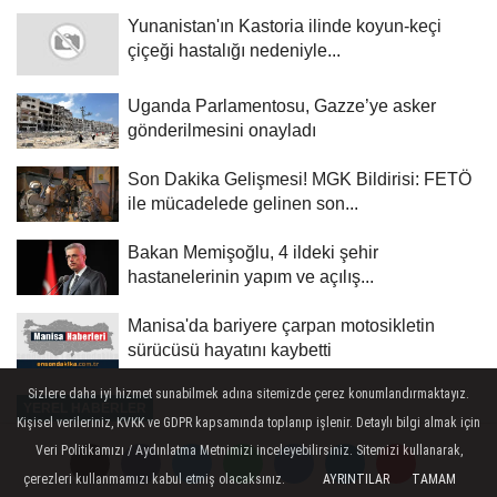
Yunanistan'ın Kastoria ilinde koyun-keçi
çiçeği hastalığı nedeniyle...
Uganda Parlamentosu, Gazze’ye asker
gönderilmesini onayladı
Son Dakika Gelişmesi! MGK Bildirisi: FETÖ
ile mücadelede gelinen son...
Bakan Memişoğlu, 4 ildeki şehir
hastanelerinin yapım ve açılış...
Manisa'da bariyere çarpan motosikletin
sürücüsü hayatını kaybetti
Sizlere daha iyi hizmet sunabilmek adına sitemizde çerez konumlandırmaktayız.
YEREL HABERLER
Kişisel verileriniz, KVKK ve GDPR kapsamında toplanıp işlenir. Detaylı bilgi almak için
Yayınlanma: 04 Temmuz 2025 - 14:51
Veri Politikamızı / Aydınlatma Metnimizi inceleyebilirsiniz. Sitemizi kullanarak,
çerezleri kullanmamızı kabul etmiş olacaksınız.
AYRINTILAR
TAMAM
Akdağmadeni Belediye Başkanı