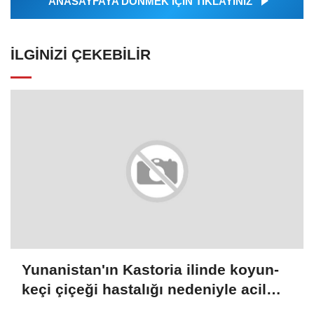
ANASAYFAYA DÖNMEK İÇİN TIKLAYINIZ
İLGINIZI ÇEKEBILIR
Yunanistan'ın Kastoria ilinde koyun-
keçi çiçeği hastalığı nedeniyle acil
önlemler alındı