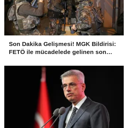
Son Dakika Gelişmesi! MGK Bildirisi:
FETÖ ile mücadelede gelinen son
durum değerlendirilmiş, ihanet
şebekesinin tamamen bertaraf
edilmesine matuf tedbirlerin
hassasiyetle sürdürüleceği
kaydedilmiştir