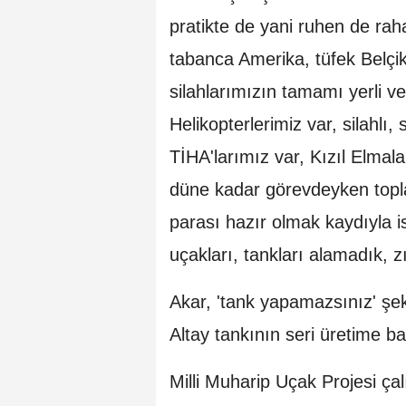
pratikte de yani ruhen de rah
tabanca Amerika, tüfek Belçi
silahlarımızın tamamı yerli ve 
Helikopterlerimiz var, silahlı,
TİHA'larımız var, Kızıl Elmal
düne kadar görevdeyken topla
parası hazır olmak kaydıyla is
uçakları, tankları alamadık, z
Akar, 'tank yapamazsınız' şe
Altay tankının seri üretime baş
Milli Muharip Uçak Projesi ça