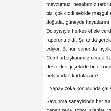
mevzumuz, hesabımız terörün 
bizi çok ciddi şekilde meşgul e
doğuda, güneyde hayatlarını ze
Dolayısıyla herkes el ele verd
raporunu aldı. Şu anda gerekl
ediyor. Bunun sonunda inşall
Cumhurbaşkanımız olmak üzer
desteklediği şekilde bu terör
belasından kurtulacağız.
- Yapay zeka konusunda çalı
Savunma sanayisinde her türl
Yapay zeka, robot, silahlar, y