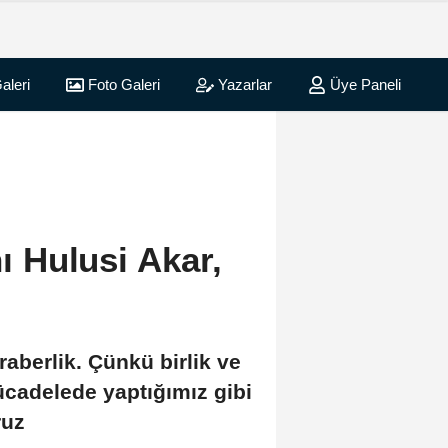
aleri
Foto Galeri
Yazarlar
Üye Paneli
 Hulusi Akar,
raberlik. Çünkü birlik ve
ücadelede yaptığımız gibi
ruz