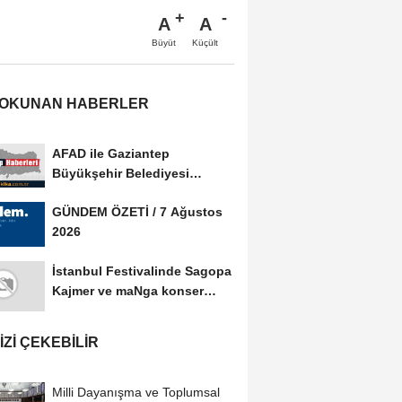
A
A
Büyüt
Küçült
 OKUNAN HABERLER
AFAD ile Gaziantep
Büyükşehir Belediyesi
arasında Afet Farkındalık...
GÜNDEM ÖZETİ / 7 Ağustos
2026
İstanbul Festivalinde Sagopa
Kajmer ve maNga konser
verdi
IZI ÇEKEBILIR
Milli Dayanışma ve Toplumsal