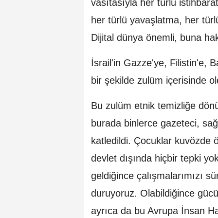
vasıtasıyla her türlü istihbara
her türlü yavaşlatma, her türl
Dijital dünya önemli, buna h
İsrail'in Gazze'ye, Filistin'e,
bir şekilde zulüm içerisinde o
Bu zulüm etnik temizliğe dönü
burada binlerce gazeteci, sağ
katledildi. Çocuklar kuvözde
devlet dışında hiçbir tepki yo
geldiğince çalışmalarımızı s
duruyoruz. Olabildiğince güc
ayrıca da bu Avrupa İnsan H