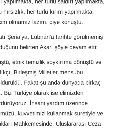
tı yapılmakta, her türlü saldırı yapılmakta,
ü hırsızlık, her türlü kırım yapılmakta.
akim olmamız lazım. diye konuştu.
 Batı Şeria'ya, Lübnan'a tarihte görülmemiş
lduğunu belirten Akar, şöyle devam etti:
ştü, etnik temizlik soykırıma dönüştü ve
lıkçı, Birleşmiş Milletler mensubu
 öldürüldü. Fakat şu anda dünyada birkaç
k. Biz Türkiye olarak ise elimizden
ürdürüyoruz. İnsani yardım üzerinde
ümüzü, kuvvetimizi kullanmak suretiyle ve
akları Mahkemesinde, Uluslararası Ceza