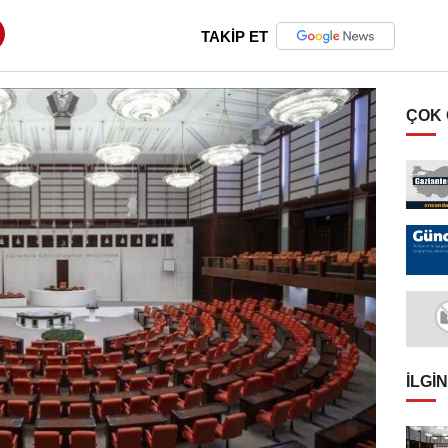
TAKİP ET
ÇOK
İLGIN