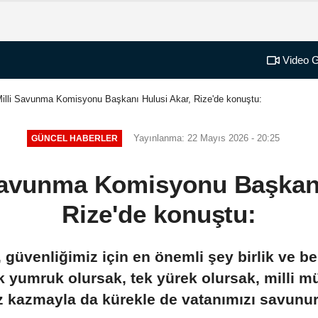
Video G
lli Savunma Komisyonu Başkanı Hulusi Akar, Rize'de konuştu:
Yayınlanma: 22 Mayıs 2026 - 20:25
GÜNCEL HABERLER
avunma Komisyonu Başkanı
Rize'de konuştu:
güvenliğimiz için en önemli şey birlik ve be
ek yumruk olursak, tek yürek olursak, milli m
z kazmayla da kürekle de vatanımızı savunu