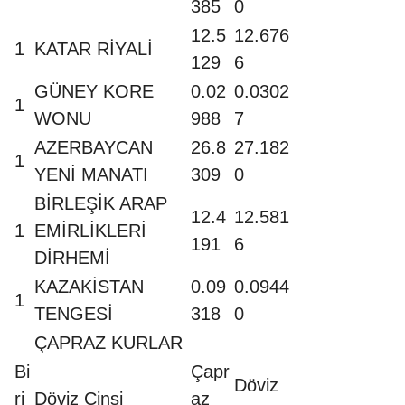
385
0
12.5
12.676
1
KATAR RİYALİ
129
6
GÜNEY KORE
0.02
0.0302
1
WONU
988
7
AZERBAYCAN
26.8
27.182
1
YENİ MANATI
309
0
BİRLEŞİK ARAP
12.4
12.581
1
EMİRLİKLERİ
191
6
DİRHEMİ
KAZAKİSTAN
0.09
0.0944
1
TENGESİ
318
0
ÇAPRAZ KURLAR
Bi
Çapr
Döviz
ri
Döviz Cinsi
az