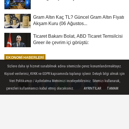
Gram Altın Kaç TL? Güncel Gram Altın Fiyatı
Akşam Kuru (06 Ağustos...
Ticaret Bakanı Bolat, ABD Ticaret Temsilcisi
Greer ile çevrim içi görüştü:
EKONOMI HABERLERI
Yayınlanma: 03 Haziran 2026 - 15:10
Sizlere daha iyi hizmet sunabilmek adına sitemizde çerez konumlandırmaktayız.
Kişisel verileriniz, KVKK ve GDPR kapsamında toplanıp işlenir. Detaylı bilgi almak için
ABD'den zorla çalıştırma
Veri Politikamızı / Aydınlatma Metnimizi inceleyebilirsiniz. Sitemizi kullanarak,
gerekçesiyle 60 ekonomi için yeni
çerezleri kullanmamızı kabul etmiş olacaksınız.
AYRINTILAR
TAMAM
tarife önerisi
Washington Dc - ABD yönetimi, zorla
çalıştırma yoluyla üretilen malların