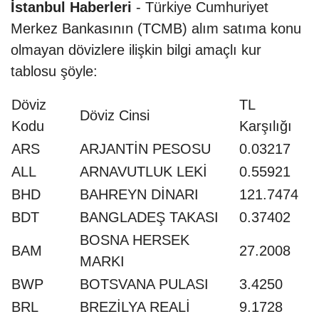
İstanbul Haberleri
- Türkiye Cumhuriyet
Merkez Bankasının (TCMB) alım satıma konu
olmayan dövizlere ilişkin bilgi amaçlı kur
tablosu şöyle:
Döviz
TL
Döviz Cinsi
Kodu
Karşılığı
ARS
ARJANTİN PESOSU
0.03217
ALL
ARNAVUTLUK LEKİ
0.55921
BHD
BAHREYN DİNARI
121.7474
BDT
BANGLADEŞ TAKASI
0.37402
BOSNA HERSEK
BAM
27.2008
MARKI
BWP
BOTSVANA PULASI
3.4250
BRL
BREZİLYA REALİ
9.1728