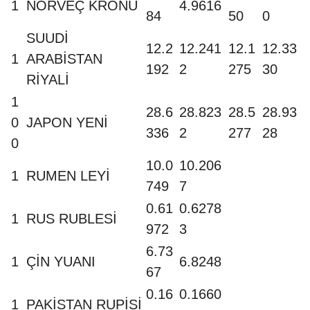
1
NORVEÇ KRONU
4.9616
84
50
0
SUUDİ
12.2
12.241
12.1
12.33
1
ARABİSTAN
192
2
275
30
RİYALİ
1
28.6
28.823
28.5
28.93
0
JAPON YENİ
336
2
277
28
0
10.0
10.206
1
RUMEN LEYİ
749
7
0.61
0.6278
1
RUS RUBLESİ
972
3
6.73
1
ÇİN YUANI
6.8248
67
0.16
0.1660
1
PAKİSTAN RUPİSİ