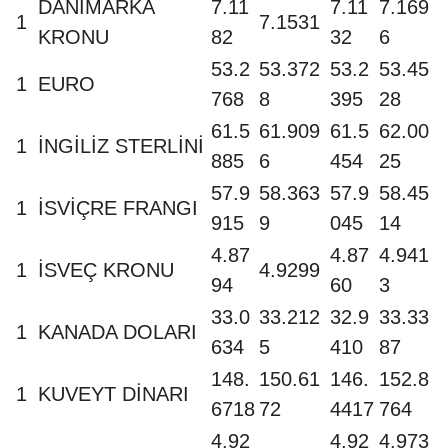
DANİMARKA
7.11
7.11
7.169
1
7.1531
KRONU
82
32
6
53.2
53.372
53.2
53.45
1
EURO
768
8
395
28
61.5
61.909
61.5
62.00
1
İNGİLİZ STERLİNİ
885
6
454
25
57.9
58.363
57.9
58.45
1
İSVİÇRE FRANGI
915
9
045
14
4.87
4.87
4.941
1
İSVEÇ KRONU
4.9299
94
60
3
33.0
33.212
32.9
33.33
1
KANADA DOLARI
634
5
410
87
148.
150.61
146.
152.8
1
KUVEYT DİNARI
6718
72
4417
764
4.92
4.92
4.973