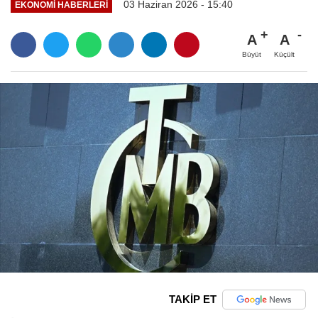
03 Haziran 2026 - 15:40
EKONOMI HABERLERI
A
A
Büyüt
Küçült
TAKİP ET