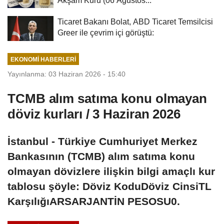
Ticaret Bakanı Bolat, ABD Ticaret Temsilcisi
Greer ile çevrim içi görüştü:
EKONOMI HABERLERI
Yayınlanma: 03 Haziran 2026 - 15:40
TCMB alım satıma konu olmayan
döviz kurları / 3 Haziran 2026
İstanbul - Türkiye Cumhuriyet Merkez
Bankasının (TCMB) alım satıma konu
olmayan dövizlere ilişkin bilgi amaçlı kur
tablosu şöyle: Döviz KoduDöviz CinsiTL
KarşılığıARSARJANTİN PESOSU0.