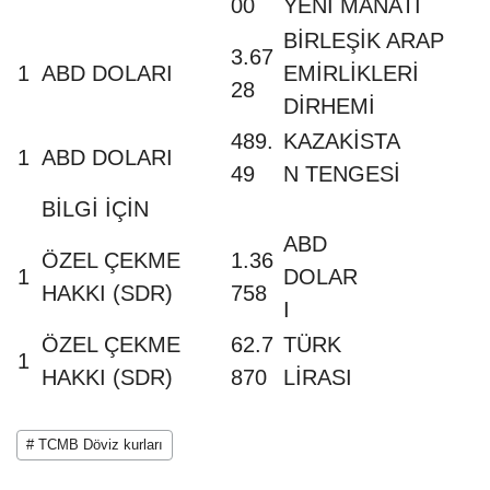
00
YENİ MANATI
BİRLEŞİK ARAP
3.67
1
ABD DOLARI
EMİRLİKLERİ
28
DİRHEMİ
489.
KAZAKİSTA
1
ABD DOLARI
49
N TENGESİ
BİLGİ İÇİN
ABD
ÖZEL ÇEKME
1.36
1
DOLAR
HAKKI (SDR)
758
I
ÖZEL ÇEKME
62.7
TÜRK
1
HAKKI (SDR)
870
LİRASI
# TCMB Döviz kurları