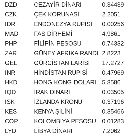
DZD
CEZAYİR DİNARI
0.34439
CZK
ÇEK KORUNASI
2.2051
IDR
ENDONEZYA RUPİSİ
0.00256
MAD
FAS DİRHEMİ
4.9861
PHP
FİLİPİN PESOSU
0.74332
ZAR
GÜNEY AFRİKA RANDI
2.8223
GEL
GÜRCİSTAN LARİSİ
17.2727
INR
HİNDİSTAN RUPİSİ
0.47969
HKD
HONG KONG DOLARI
5.8586
IQD
IRAK DİNARI
0.03505
ISK
İZLANDA KRONU
0.37196
KES
KENYA ŞİLİNİ
0.35466
COP
KOLOMBİYA PESOSU
0.01283
LYD
LİBYA DİNARI
7.2062