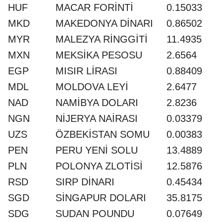
HUF
MACAR FORİNTİ
0.15033
MKD
MAKEDONYA DİNARI
0.86502
MYR
MALEZYA RİNGGİTİ
11.4935
MXN
MEKSİKA PESOSU
2.6564
EGP
MISIR LİRASI
0.88409
MDL
MOLDOVA LEYİ
2.6477
NAD
NAMİBYA DOLARI
2.8236
NGN
NİJERYA NAİRASI
0.03379
UZS
ÖZBEKİSTAN SOMU
0.00383
PEN
PERU YENİ SOLU
13.4889
PLN
POLONYA ZLOTİSİ
12.5876
RSD
SIRP DİNARI
0.45434
SGD
SİNGAPUR DOLARI
35.8175
SDG
SUDAN POUNDU
0.07649