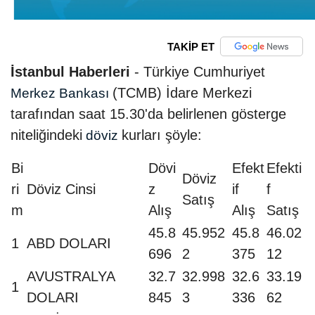
TAKİP ET
İstanbul Haberleri
- Türkiye Cumhuriyet
(TCMB) İdare Merkezi
Merkez Bankası
tarafından saat 15.30'da belirlenen gösterge
niteliğindeki
kurları şöyle:
döviz
Bi
Dövi
Efekt
Efekti
Döviz
ri
Döviz Cinsi
z
if
f
Satış
m
Alış
Alış
Satış
45.8
45.952
45.8
46.02
1
ABD DOLARI
696
2
375
12
AVUSTRALYA
32.7
32.998
32.6
33.19
1
DOLARI
845
3
336
62