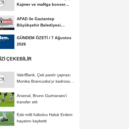
Kajmer ve maNga konser
verdi
AFAD ile Gaziantep
Büyükşehir Belediyesi
arasında Afet Farkındalık...
GÜNDEM ÖZETİ / 7 Ağustos
2026
IZI ÇEKEBILIR
VakıfBank, Çek pasör çaprazı
Monika Brancuska'yı kadrosuna
kattı
Arsenal, Bruno Guimaraes'i
transfer etti
Eski milli futbolcu Haluk Erdem
hayatını kaybetti