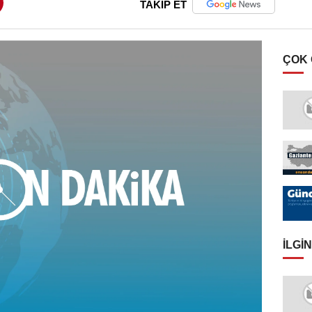
TAKİP ET
ÇOK
İLGIN