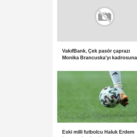
VakıfBank, Çek pasör çaprazı
Monika Brancuska'yı kadrosuna
kattı
Eski milli futbolcu Haluk Erdem