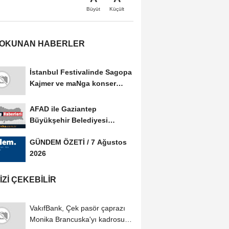
Büyüt
Küçült
 OKUNAN HABERLER
İstanbul Festivalinde Sagopa
Kajmer ve maNga konser
verdi
AFAD ile Gaziantep
Büyükşehir Belediyesi
arasında Afet Farkındalık...
GÜNDEM ÖZETİ / 7 Ağustos
2026
IZI ÇEKEBILIR
VakıfBank, Çek pasör çaprazı
Monika Brancuska'yı kadrosuna