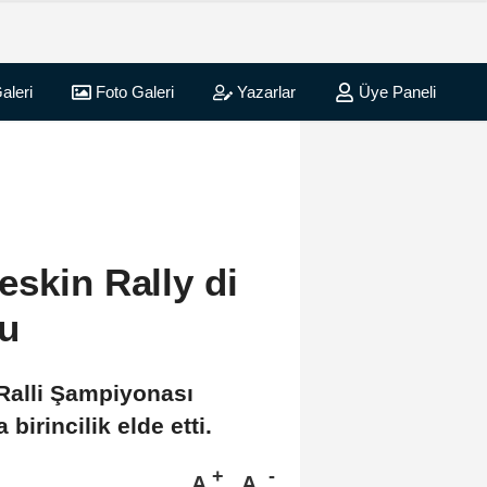
aleri
Foto Galeri
Yazarlar
Üye Paneli
skin Rally di
du
Ralli Şampiyonası
irincilik elde etti.
A
A