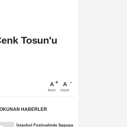
Cenk Tosun'u
A
A
Büyüt
Küçült
 OKUNAN HABERLER
İstanbul Festivalinde Sagopa