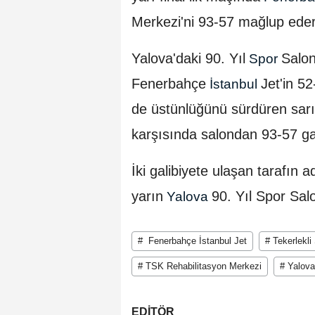
Merkezi'ni 93-57 mağlup eder
Yalova'daki 90. Yıl
Salon
Spor
Fenerbahçe
Jet'in 52
İstanbul
de üstünlüğünü sürdüren sarı-l
karşısında salondan 93-57 gal
İki galibiyete ulaşan tarafın 
yarın
90. Yıl Spor Sa
Yalova
# Fenerbahçe İstanbul Jet
# Tekerlekl
# TSK Rehabilitasyon Merkezi
# Yalova
EDİTÖR