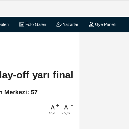
aleri
Foto Galeri
Yazarlar
Üye Paneli
y-off yarı final
n Merkezi: 57
A
A
Büyüt
Küçült