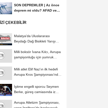
SON DEPREMLER | Az önce
deprem mi oldu? AFAD ve
Kandilli Rasathanesi...
IZI ÇEKEBILIR
Malatya'da Uluslararası
Beydağı Dağ Bisikleti Yarışı
sürüyor
Milli boksör İvana Kılcı, Avrupa
şampiyonluğu için yumruk
sallıyor...
Milli atlet Elif Naz'ın ilk hedefi
Avrupa Kros Şampiyonası'nda
Türkiye'yi...
İşitme engelli sporcu Seymen
Berke, güreş camiasında iz
bırakmak...
Avrupa Atletizm Şampiyonası,
yarın İngiltere'de başlayacak