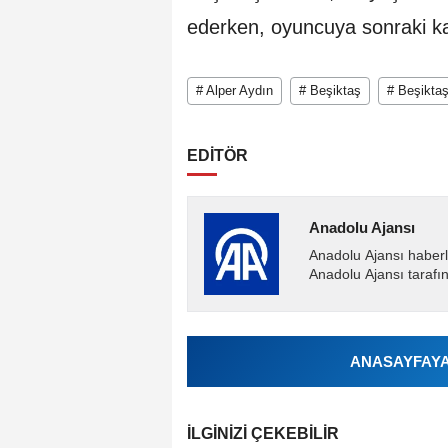
ederken, oyuncuya sonraki kar
# Alper Aydın
# Beşiktaş
# Beşikta
EDİTÖR
Anadolu Ajansı
Anadolu Ajansı haberl
Anadolu Ajansı tarafın
ANASAYFAYA 
İLGINIZI ÇEKEBILIR