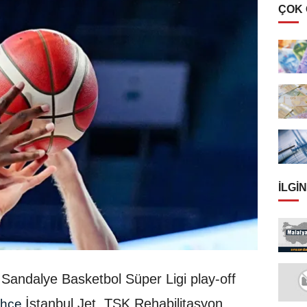
ÇOK
İLGIN
i Sandalye Basketbol Süper Ligi play-off
İstanbul Jet, TSK Rehabilitasyon
ahçe