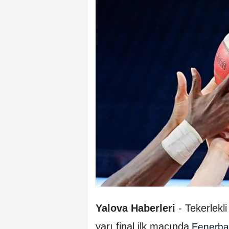
Yalova Haberleri
- Tekerlekl
yarı final ilk maçında
Fenerb