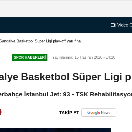
Video G
 Sandalye Basketbol Süper Ligi play-off yarı final
Yayınlanma: 15 Haziran 2026 - 14:10
SPOR HABERLERI
alye Basketbol Süper Ligi pla
erbahçe İstanbul Jet: 93 - TSK Rehabilitasyo
TAKİP ET