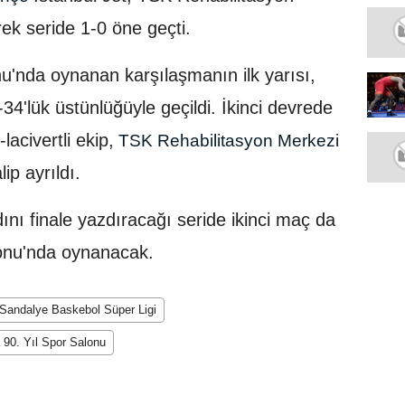
ek seride 1-0 öne geçti.
u'nda oynanan karşılaşmanın ilk yarısı,
-34'lük üstünlüğüyle geçildi. İkinci devrede
acivertli ekip,
TSK Rehabilitasyon Merkezi
ip ayrıldı.
adını finale yazdıracağı seride ikinci maç da
lonu'nda oynanacak.
i Sandalye Baskebol Süper Ligi
 90. Yıl Spor Salonu