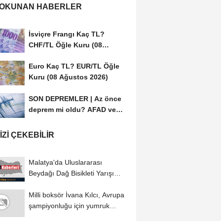
 OKUNAN HABERLER
İsviçre Frangı Kaç TL?
CHF/TL Öğle Kuru (08
Ağustos 2026)
Euro Kaç TL? EUR/TL Öğle
Kuru (08 Ağustos 2026)
SON DEPREMLER | Az önce
deprem mi oldu? AFAD ve
Kandilli Rasathanesi...
IZI ÇEKEBILIR
Malatya'da Uluslararası
Beydağı Dağ Bisikleti Yarışı
sürüyor
Milli boksör İvana Kılcı, Avrupa
şampiyonluğu için yumruk
sallıyor...