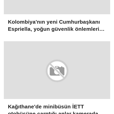
Kolombiya'nın yeni Cumhurbaşkanı
Espriella, yoğun güvenlik önlemleri
altında yemin edecek
Kağıthane'de minibüsün İETT
otobüsüne çarptığı anlar kamerada