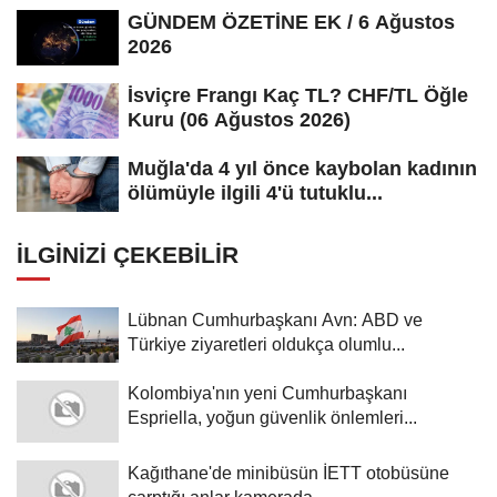
GÜNDEM ÖZETİNE EK / 6 Ağustos
2026
İsviçre Frangı Kaç TL? CHF/TL Öğle
Kuru (06 Ağustos 2026)
Muğla'da 4 yıl önce kaybolan kadının
ölümüyle ilgili 4'ü tutuklu...
İLGINIZI ÇEKEBILIR
Lübnan Cumhurbaşkanı Avn: ABD ve
Türkiye ziyaretleri oldukça olumlu...
Kolombiya'nın yeni Cumhurbaşkanı
Espriella, yoğun güvenlik önlemleri...
Kağıthane'de minibüsün İETT otobüsüne
çarptığı anlar kamerada