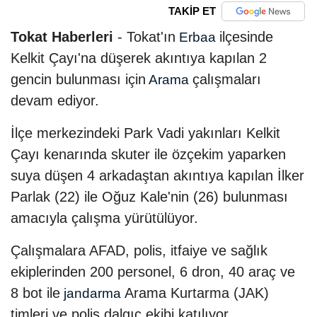
TAKİP ET
Tokat Haberleri
- Tokat'ın
ilçesinde
Erbaa
Kelkit Çayı'na düşerek akıntıya kapılan 2
gencin bulunması için
çalışmaları
Arama
devam ediyor.
İlçe merkezindeki Park Vadi yakınları Kelkit
Çayı kenarında skuter ile özçekim yaparken
suya düşen 4 arkadaştan akıntıya kapılan İlker
Parlak (22) ile Oğuz Kale'nin (26) bulunması
amacıyla çalışma yürütülüyor.
Çalışmalara AFAD, polis, itfaiye ve sağlık
ekiplerinden 200 personel, 6 dron, 40 araç ve
8 bot ile
Arama Kurtarma (JAK)
jandarma
timleri ve polis dalgıç ekibi katılıyor.