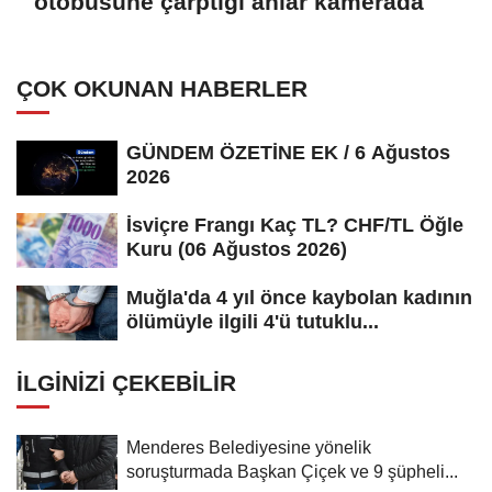
otobüsüne çarptığı anlar kamerada
ÇOK OKUNAN HABERLER
GÜNDEM ÖZETİNE EK / 6 Ağustos
2026
İsviçre Frangı Kaç TL? CHF/TL Öğle
Kuru (06 Ağustos 2026)
Muğla'da 4 yıl önce kaybolan kadının
ölümüyle ilgili 4'ü tutuklu...
İLGINIZI ÇEKEBILIR
Menderes Belediyesine yönelik
soruşturmada Başkan Çiçek ve 9 şüpheli...